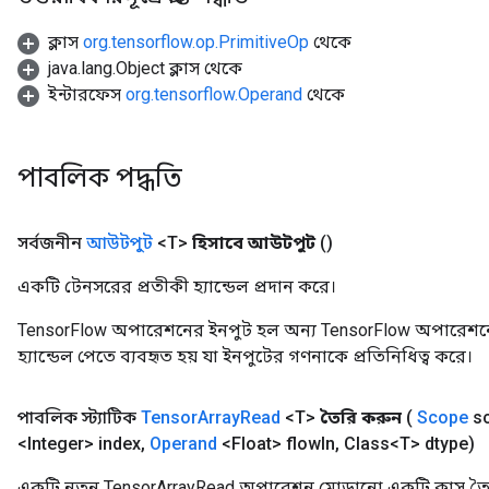
ক্লাস
org.tensorflow.op.PrimitiveOp
থেকে
java.lang.Object ক্লাস থেকে
ইন্টারফেস
org.tensorflow.Operand
থেকে
পাবলিক পদ্ধতি
সর্বজনীন
আউটপুট
<T>
হিসাবে আউটপুট
()
একটি টেনসরের প্রতীকী হ্যান্ডেল প্রদান করে।
TensorFlow অপারেশনের ইনপুট হল অন্য TensorFlow অপারেশনে
হ্যান্ডেল পেতে ব্যবহৃত হয় যা ইনপুটের গণনাকে প্রতিনিধিত্ব করে।
পাবলিক স্ট্যাটিক
Tensor
Array
Read
<T>
তৈরি করুন
(
Scope
s
<Integer> index
,
Operand
<Float> flow
In
,
Class<T> dtype)
একটি নতুন TensorArrayRead অপারেশন মোড়ানো একটি ক্লাস তৈ