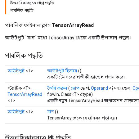
উত্তরাধিকারসূত্রে প্রাপ্ত পদ্ধতি
পাবলিক পদ্ধতি
পাবলিক ফাইনাল ক্লাস
TensorArrayRead
আউটপুট `মান` মধ্যে TensorArray থেকে একটি উপাদান পড়ুন।
পাবলিক পদ্ধতি
আউটপুট
<T>
আউটপুট হিসাবে
()
একটি টেনসরের প্রতীকী হ্যান্ডেল প্রদান করে।
স্ট্যাটিক <T>
তৈরি করুন
(
স্কোপ
স্কোপ,
Operand
<?> হ্যান্ডেল,
Op
TensorArrayRead
flowIn, Class<T> dtype)
<T>
একটি নতুন TensorArrayRead অপারেশন মোড়ানো এ
আউটপুট
<T>
মান
()
TensorArray থেকে যে টেনসর পড়া হয়।
উত্তরাধিকারসূত্রে প্রাপ্ত পদ্ধতি