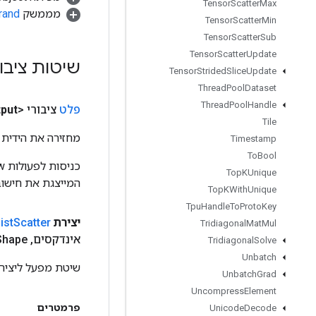
Tensor
Scatter
Max
מממשק
rand
Tensor
Scatter
Min
Tensor
Scatter
Sub
Tensor
Scatter
Update
שיטות ציבו
Tensor
Strided
Slice
Update
Thread
Pool
Dataset
Thread
Pool
Handle
פלט
ציבורי <Object>
put
Tile
מחזירה את הידית 
Timestamp
To
Bool
Top
KUnique
המייצגת את חישוב
Top
KWith
Unique
Tpu
Handle
To
Proto
Key
יצירת
Scatter
ist
Tridiagonal
Mat
Mul
אינדקסים
,
Shape)
Tridiagonal
Solve
Unbatch
שיטת מפעל ליצירת מחלקה ה
Unbatch
Grad
Uncompress
Element
פרמטרים
Unicode
Decode