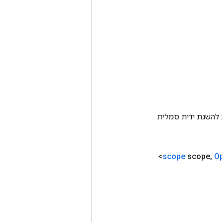
Tenso אחרת. שיטה זו משמשת להשגת ידית סמלית
<Integer>
scope
scope
,
O