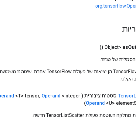
org.tensorflow.Ope
ריות
()
as
Out
הסמלית של טנזור.
כניסות לפעולות TensorFlow הן יציאות של פעולת rFlow
 הקלט.
L
Tensor
סטטית ציבורית
(
Operand
,
<T> tensor
perand
Operand
<U> element
עוטפת פעולת TensorListScatter חדשה.