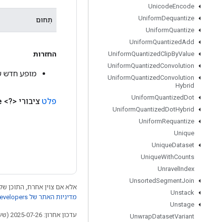
Unicode
Encode
Uniform
Dequantize
תְחוּם
Uniform
Quantize
Uniform
Quantized
Add
החזרות
Uniform
Quantized
Clip
By
Value
Uniform
Quantized
Convolution
מופע חדש של ListScatter
Uniform
Quantized
Convolution
Hybrid
Uniform
Quantized
Dot
פלט
ציבורי <?>
e
Uniform
Quantized
Dot
Hybrid
Uniform
Requantize
Unique
Unique
Dataset
Unique
With
Counts
Unravel
Index
Unsorted
Segment
Join
אלא אם צוין אחרת, התוכן של 
Unstack
מדיניות האתר של Google Developers‏
Unstage
עדכון אחרון: 2025-07-26 (שעון UTC).
Unwrap
Dataset
Variant