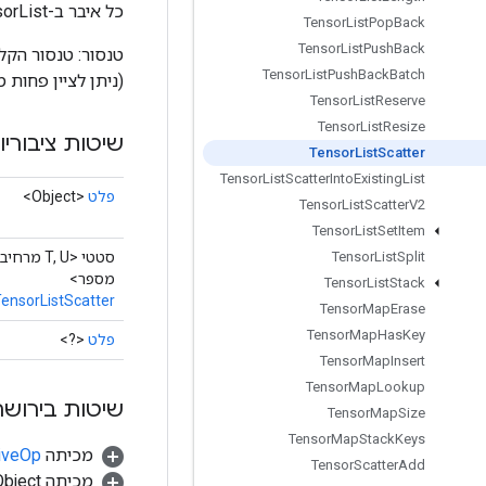
כל איבר ב-TensorList מתאים לשורה אחת של טנסור הקלט, המצוין על ידי האינדקס הנתון (ראה
Tensor
List
Pop
Back
Tensor
List
Push
Back
Tensor
List
Push
Back
Batch
(ניתן לציין פחות מצורת הטנזור). le
Tensor
List
Reserve
Tensor
List
Resize
שיטות ציבוריו
Tensor
List
Scatter
Tensor
List
Scatter
Into
Existing
List
פלט
<Object>
Tensor
List
Scatter
V2
Tensor
List
Set
Item
סטטי <T, U מרחיב
Tensor
List
Split
מספר>
Tensor
List
Stack
ensorListScatter
Tensor
Map
Erase
Tensor
Map
Has
Key
פלט
<?>
Tensor
Map
Insert
Tensor
Map
Lookup
שיטות בירושה
Tensor
Map
Size
Tensor
Map
Stack
Keys
מכיתה
tiveOp
Tensor
Scatter
Add
מכיתה java.lang.Object