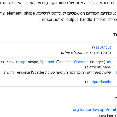
טנסור: טנסור ה
output_hand: ה- TensorList.
ת
()
asOutput
מחזירה את הידית הסמלית של טנזור.
צור
(
<Integer> אינדקסים,
Operand
<T> tensor,
Operand
scope,
scope
elementShape)
T
שיטת מפעל ליצירת מחלקה העוטפת פעולת TensorListScatter חדשה.
()
outputHandle
org.tensorflow.op.Primi