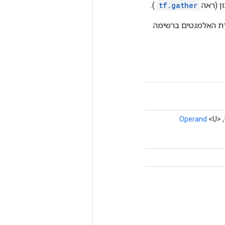
).
tf.gather
קלט. מדדים: המדדים המשמשים לאינדקס לרשימה. element_shape: צורת האלמנטים ברשימה
Operand
<U>