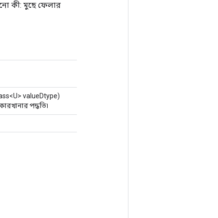
রানো কী: মুছে ফেলার
lass<U> valueDtype)
ারখানার পদ্ধতি৷