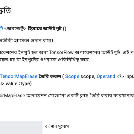
্ধতি
ট
<অবজেক্ট>
হিসাবে আউটপুট
()
তীকী হ্যান্ডেল প্রদান করে।
রেশনের ইনপুট হল অন্য TensorFlow অপারেশনের আউটপুট। এই পদ্
্যবহৃত হয় যা ইনপুটের গণনাকে প্রতিনিধিত্ব করে।
Tensor
Map
Erase
তৈরি করুন
(
Scope
scope
,
Operand
<?> inpu
> value
Dtype)
orMapErase অপারেশন মোড়ানো একটি ক্লাস তৈরি করার কারখানার 
বর্তমান সুযোগ