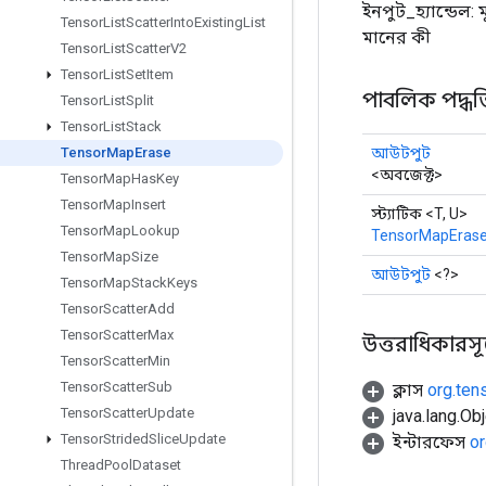
ইনপুট_হ্যান্ডেল:
Tensor
List
Scatter
Into
Existing
List
মানের কী
Tensor
List
Scatter
V2
Tensor
List
Set
Item
পাবলিক পদ্ধত
Tensor
List
Split
Tensor
List
Stack
আউটপুট
Tensor
Map
Erase
<অবজেক্ট>
Tensor
Map
Has
Key
Tensor
Map
Insert
স্ট্যাটিক <T, U>
Tensor
Map
Lookup
TensorMapEras
Tensor
Map
Size
আউটপুট
<?>
Tensor
Map
Stack
Keys
Tensor
Scatter
Add
Tensor
Scatter
Max
উত্তরাধিকারসূত্রে
Tensor
Scatter
Min
Tensor
Scatter
Sub
ক্লাস
org.ten
Tensor
Scatter
Update
java.lang.Obj
Tensor
Strided
Slice
Update
ইন্টারফেস
or
Thread
Pool
Dataset