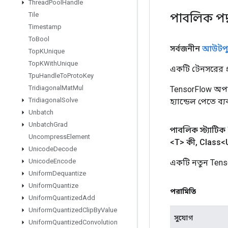
Thread
Pool
Handle
পাবলিক পদ
Tile
Timestamp
To
Bool
সর্বজনীন
আউটপু
Top
KUnique
Top
KWith
Unique
একটি টেনসরের প্র
Tpu
Handle
To
Proto
Key
Tridiagonal
Mat
Mul
TensorFlow অপা
Tridiagonal
Solve
হ্যান্ডেল পেতে ব
Unbatch
Unbatch
Grad
পাবলিক স্ট্যাটিক
Uncompress
Element
<T> কী
,
Class<U
Unicode
Decode
Unicode
Encode
একটি নতুন Tens
Uniform
Dequantize
Uniform
Quantize
পরামিতি
Uniform
Quantized
Add
Uniform
Quantized
Clip
By
Value
সুযোগ
Uniform
Quantized
Convolution