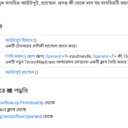
 মূল মানচিত্র আউটপুট_হ্যান্ডেল: প্রদত্ত কী থেকে মান সহ মানচিত্রটি স
ি
আউটপুট হিসাবে
()
একটি টেনসরের প্রতীকী হ্যান্ডেল প্রদান করে।
তৈরি করুন
(
স্কোপ
স্কোপ,
Operand
<?> inputHandle,
Operand
<T> কী, C
e
একটি নতুন TensorMapErase অপারেশন মোড়ানো একটি ক্লাস তৈরি করার ক
আউটপুট হ্যান্ডেল
()
 প্রাপ্ত পদ্ধতি
sorflow.op.PrimitiveOp
থেকে
ect ক্লাস থেকে
g.tensorflow.Operand
থেকে