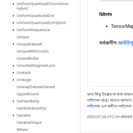
Uniform
Quantized
Convolution
Hybrid
রিটার্নস
Uniform
Quantized
Dot
Uniform
Quantized
Dot
Hybrid
TensorMa
Uniform
Requantize
Unique
সর্বজনীন
আউটপু
Unique
Dataset
Unique
With
Counts
Unravel
Index
Unsorted
Segment
Join
Unstack
Unstage
Unwrap
Dataset
Variant
Upper
Bound
অন্য কিছু উল্লেখ না করা থাকলে,
লাইসেন্স প্রাপ্ত। আরও জানতে
Var
Handle
Op
লাইসেন্স
-এর অধীনে লাইসেন্স প্র
Var
Is
Initialized
Op
Variable
2025-07-26 UTC-তে শেষবা
Variable
Shape
Where