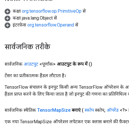
कक्षा
org.tensorflow.op.PrimitiveOp
से
कक्षा java.lang.Object से
इंटरफ़ेस
org.tensorflow.Operand
से
सार्वजनिक तरीके
सार्वजनिक
आउटपुट
<पूर्णांक>
आउटपुट के रूप में
()
टेंसर का प्रतीकात्मक हैंडल लौटाता है।
TensorFlow संचालन के इनपुट किसी अन्य TensorFlow ऑपरेशन के आउटप
हैंडल प्राप्त करने के लिए किया जाता है जो इनपुट की गणना का प्रतिनिधित्व 
सार्वजनिक स्थैतिक
Tensor
Map
Size
बनाएं
(
स्कोप
स्कोप
,
ऑपरेंड
<?> इ
एक नया TensorMapSize ऑपरेशन लपेटकर एक क्लास बनाने की फ़ैक्टर