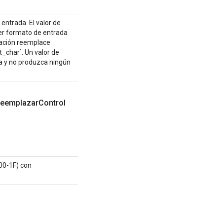
entrada. El valor de
ier formato de entrada
eración reemplace
_char`. Un valor de
da y no produzca ningún
reemplazar
Control
(00-1F) con