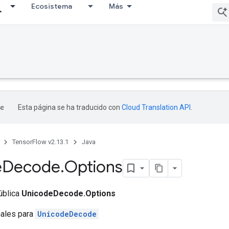
Ecosistema
Más
Esta página se ha traducido con
Cloud Translation API
.
TensorFlow v2.13.1
Java
e
Decode
.
Options
ública
UnicodeDecode.Options
nales para
UnicodeDecode