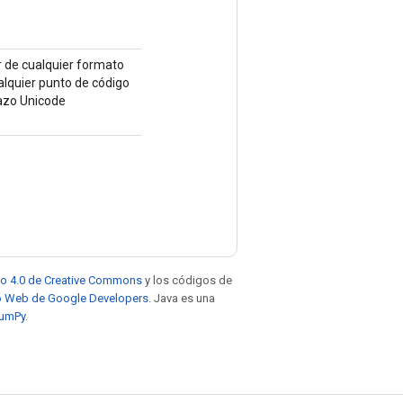
r de cualquier formato
ualquier punto de código
lazo Unicode
to 4.0 de Creative Commons
y los códigos de
tio Web de Google Developers
. Java es una
NumPy
.