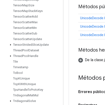
Tensor
Map
Size
Métodos púb
Tensor
Map
Stack
Keys
Tensor
Scatter
Add
UnicodeDecode.
Tensor
Scatter
Max
UnicodeDecode.
Tensor
Scatter
Min
Tensor
Scatter
Sub
UnicodeDecode.
Tensor
Scatter
Update
Tensor
Strided
Slice
Update
Métodos he
Thread
Pool
Dataset
Thread
Pool
Handle
De la clase 
Tile
Timestamp
To
Bool
Métodos 
Top
KUnique
Top
KWith
Unique
Tpu
Handle
To
Proto
Key
Errores
públic
Tridiagonal
Mat
Mul
Tridiagonal
Solve
Parámetros