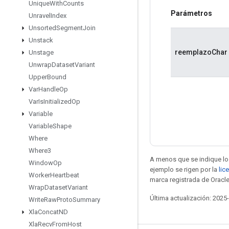
Unique
With
Counts
Parámetros
Unravel
Index
Unsorted
Segment
Join
Unstack
reemplazoChar
Unstage
Unwrap
Dataset
Variant
Upper
Bound
Var
Handle
Op
Var
Is
Initialized
Op
Variable
Variable
Shape
Where
Where3
A menos que se indique lo 
Window
Op
ejemplo se rigen por la
lic
Worker
Heartbeat
marca registrada de Oracle
Wrap
Dataset
Variant
Última actualización: 2025
Write
Raw
Proto
Summary
Xla
Concat
ND
Xla
Recv
From
Host