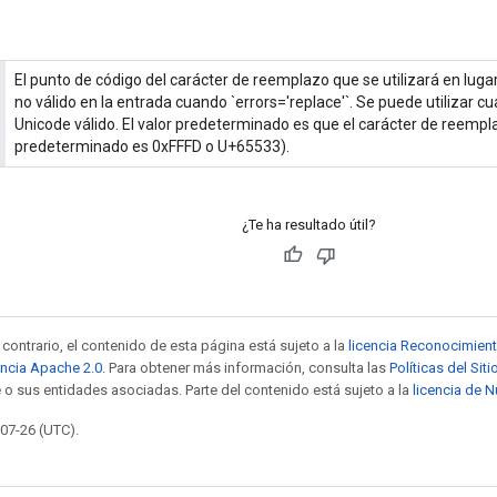
El punto de código del carácter de reemplazo que se utilizará en luga
no válido en la entrada cuando `errors='replace'`. Se puede utilizar c
Unicode válido. El valor predeterminado es que el carácter de reemp
predeterminado es 0xFFFD o U+65533).
¿Te ha resultado útil?
contrario, el contenido de esta página está sujeto a la
licencia Reconocimien
encia Apache 2.0
. Para obtener más información, consulta las
Políticas del Si
 o sus entidades asociadas. Parte del contenido está sujeto a la
licencia de 
-07-26 (UTC).