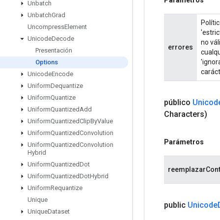
Unbatch
Unbatch
Grad
Políti
Uncompress
Element
'estri
Unicode
Decode
no vál
errores
Presentación
cualqu
'ignor
Options
caráct
Unicode
Encode
Uniform
Dequantize
Uniform
Quantize
público
Unicod
Uniform
Quantized
Add
Characters)
Uniform
Quantized
Clip
By
Value
Uniform
Quantized
Convolution
Parámetros
Uniform
Quantized
Convolution
Hybrid
Uniform
Quantized
Dot
reemplazarCont
Uniform
Quantized
Dot
Hybrid
Uniform
Requantize
Unique
public
Unicode
Unique
Dataset