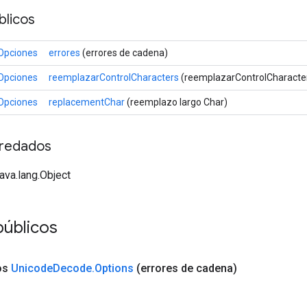
licos
Opciones
errores
(errores de cadena)
Opciones
reemplazarControlCharacters
(reemplazarControlCharacte
Opciones
replacementChar
(reemplazo largo Char)
redados
java.lang.Object
públicos
os
Unicode
Decode
.
Options
(errores de cadena)