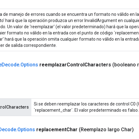
ca de manejo de errores cuando se encuentra un formato no válido en la 
cto' hará que la operación produzca un error InvalidArgument en cualqu
ido. Un valor de 'reemplazar' (el valor predeterminado) hará que la op
ier formato no válido en la entrada con el punto de código `replacement
ar' hará que la operación omita cualquier formato no válido en la entra
er de salida correspondiente.
e
Decode
.
Options
reemplazar
Control
Characters
(booleano 
Si se deben reemplazar los caracteres de control C0 
rolCharacters
`replacement_char`. El valor predeterminado es falso.
Decode
.
Options
replacement
Char
(Reemplazo largo Char)