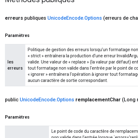
erreurs
publiques
Unicode
Encode
.
Options
(erreurs de cha
Paramètres
Politique de gestion des erreurs lorsqu’un formatage non 
« strict » entraînera la production d’une erreur InvalidA
les
valide. Une valeur de « replace » (la valeur par défaut) e
erreurs
tout formatage non valide dans l'entrée par le point de 
« ignorer » entraînera l'opération à ignorer tout formatag
aucun caractère de sortie correspondant.
public
Unicode
Encode
.
Options
remplacement
Char
(Long 
Paramètres
Le point de code du caractère de remplacemen
non valide dans l'entrée lorsque `errors='rep