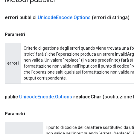
errori
pubblici
Unicode
Encode
.
Options
(errori di stringa)
Parametri
Criterio di gestione degli errori quando viene trovata una fo
'strict' farà sì che l'operazione produca un errore InvalidA
non valida. Un valore "replace" (il valore predefinito) farà s
errori
formattazione non valida nell'input con il punto di codice "
che l'operazione salti qualsiasi formattazione non valida ne
output corrispondente.
public
Unicode
Encode
.
Options
replace
Char
(sostituzione
Parametri
Il punto di codice del carattere sostitutivo da u
non valida nell'input quando `errors='replace'`. 