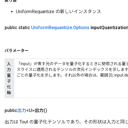
戻り値
UniformRequantize の新しいインスタンス
public static
Uniform
Requantize
.
Options
input
Quantizatio
パラメーター
「input」が表す元のデータを量子化するときに使用される
入
スライスに適用されるテンソルの次元インデックスを示します。 
力
ごとの量子化を示します。それ以外の場合は、範囲 [0, input.d
量
子
化
軸
public
出力
<U>
出力
()
出力は Tout の量子化テンソルであり、その形状は入力と同