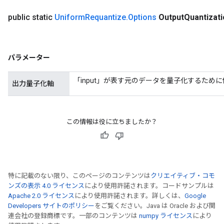
public static
Uniform
Requantize
.
Options
Output
Quantizati
パラメーター
「input」が表す元のデータを量子化するため
出力量子化軸
この情報は役に立ちましたか？
特に記載のない限り、このページのコンテンツは
クリエイティブ・コモ
ンズの表示 4.0 ライセンス
により使用許諾されます。コードサンプルは
Apache 2.0 ライセンス
により使用許諾されます。詳しくは、
Google
Developers サイトのポリシー
をご覧ください。Java は Oracle および関
連会社の登録商標です。一部のコンテンツは
numpy ライセンス
により