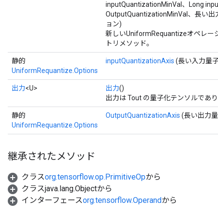
inputQuantizationMinVal、Long inp
OutputQuantizationMinVal、長い出力
ョン)
新しいUniformRequantize
トリメソッド。
静的
inputQuantizationAxis
(長い入力量子
UniformRequantize.Options
出力
<U>
出力
()
出力は Tout の量子化テンソルで
静的
OutputQuantizationAxis
(長い出力量
UniformRequantize.Options
継承されたメソッド
クラス
org.tensorflow.op.PrimitiveOp
から
クラスjava.lang.Objectから
インターフェース
org.tensorflow.Operand
から