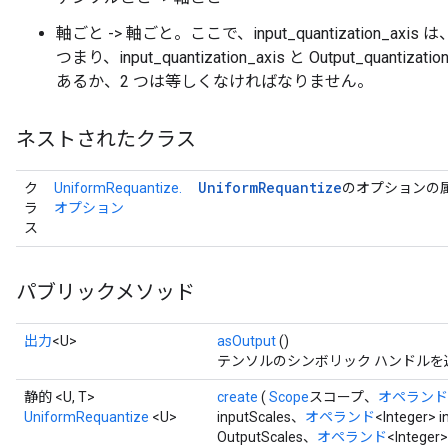
軸ごと -> 軸ごと。ここで、input_quantization_axis は、
つまり、input_quantization_axis と Output_quanti
あるか、2 つは等しくなければなりません。
ネストされたクラス
Uniform
Requantize
ク
UniformRequantize.
のオプションの
ラ
オプション
ス
パブリックメソッド
出力
<U>
asOutput
()
テンソルのシンボリック ハンドルを
静的 <U, T>
create
(
Scope
スコープ、
オペランド
UniformRequantize
<U>
inputScales、
オペランド
<Integer> 
OutputScales、
オペランド
<Integer
x