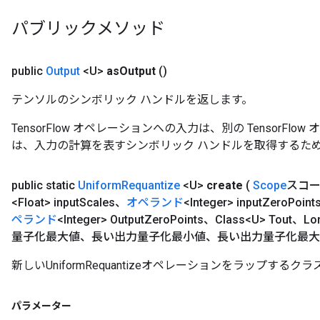
パブリックメソッド
public
Output
<U>
as
Output
()
テンソルのシンボリック ハンドルを返します。
TensorFlow オペレーションへの入力は、別の TensorF
は、入力の計算を表すシンボリック ハンドルを取得するた
public static
Uniform
Requantize
<U>
create
(
Scope
スコ
<Float> input
Scales、
オペランド
<Integer> input
Zero
Point
ペランド
<Integer> Output
Zero
Points、Class<U> Tout、Lon
量子化最大値、長い出力量子化最小値、長い出力量子化最大
新しいUniformRequantizeオペレーションをラップす
パラメーター