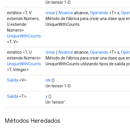
Un tensor 1-D.
estático <T, V
crear
(
Alcance
alcance,
Operando
<T> x,
Ope
extiende Número,
Método de fábrica para crear una clase que e
U extiende
UniqueWithCounts.
Número>
UniqueWithCounts
<T, V>
estático <T, U
crear
(
Alcance
alcance,
Operando
<T> x,
Ope
extiende Número>
Método de fábrica para crear una clase que e
UniqueWithCounts
UniqueWithCounts utilizando tipos de salida 
<T, Integer>
Salida
<V>
idx
()
Un tensor 1-D.
Salida
<T>
y
()
Un 'tensor'.
Métodos Heredados