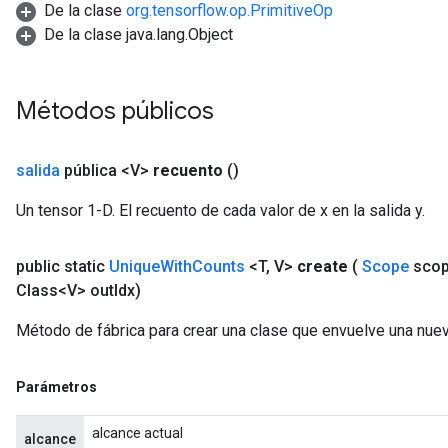
De la clase
org.tensorflow.op.PrimitiveOp
De la clase java.lang.Object
Métodos públicos
salida
pública <V>
recuento
()
Un tensor 1-D. El recuento de cada valor de x en la salida y.
public static
Unique
With
Counts
<T
,
V>
create
(
Scope
sco
Class<V> out
Idx)
Método de fábrica para crear una clase que envuelve una nue
Parámetros
alcance actual
alcance