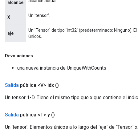
alcance actual
alcance
Un 'tensor'.
X
Un `Tensor` de tipo `int32` (predeterminado: Ninguno). E
eje
únicos.
Devoluciones
una nueva instancia de UniqueWithCounts
Salida
pública <V>
idx
()
Un tensor 1-D. Tiene el mismo tipo que x que contiene el índice
Salida
pública <T>
y
()
Un 'tensor'. Elementos únicos a lo largo del `eje` de `Tensor` x