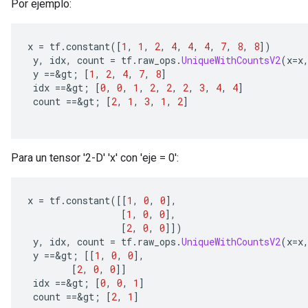
Por ejemplo:
x 
=
 tf
.
constant
([
1
,
1
,
2
,
4
,
4
,
4
,
7
,
8
,
8
])
 y
,
 idx
,
 count 
=
 tf
.
raw_ops
.
UniqueWithCountsV2
(
x
=
x
 y 
==&
gt
;
[
1
,
2
,
4
,
7
,
8
]
 idx 
==&
gt
;
[
0
,
0
,
1
,
2
,
2
,
2
,
3
,
4
,
4
]
 count 
==&
gt
;
[
2
,
1
,
3
,
1
,
2
]
Para un tensor '2-D' 'x' con 'eje = 0':
x
x 
=
 tf
.
constant
([[
1
,
0
,
0
],
[
1
,
0
,
0
],
[
2
,
0
,
0
]])
 y
,
 idx
,
 count 
=
 tf
.
raw_ops
.
UniqueWithCountsV2
(
x
=
x
 y 
==&
gt
;
[[
1
,
0
,
0
],
[
2
,
0
,
0
]]
 idx 
==&
gt
;
[
0
,
0
,
1
]
 count 
==&
gt
;
[
2
,
1
]