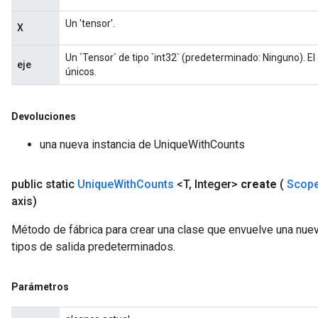
Un 'tensor'.
X
Un `Tensor` de tipo `int32` (predeterminado: Ninguno). E
eje
únicos.
Devoluciones
una nueva instancia de UniqueWithCounts
public static
Unique
With
Counts
<T
,
Integer>
create
(
Scop
axis)
Método de fábrica para crear una clase que envuelve una nue
tipos de salida predeterminados.
Parámetros