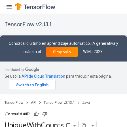
TensorFlow v2.13.1
Conozca lo último en aprendizaje automático, IA generativa y
más en el
WiML 2023.
Simposio
Se usó la
API de Cloud Translation
para traducir esta página.
TensorFlow
API
TensorFlow v2.13.1
Java
¿Te resultó útil?
Unique
With
Counts