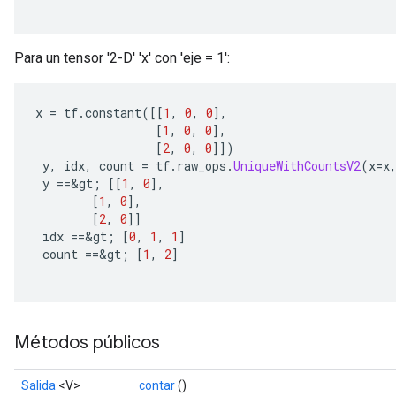
Para un tensor '2-D' 'x' con 'eje = 1':
x 
=
 tf
.
constant
([[
1
,
0
,
0
],
[
1
,
0
,
0
],
[
2
,
0
,
0
]])
 y
,
 idx
,
 count 
=
 tf
.
raw_ops
.
UniqueWithCountsV2
(
x
=
x
 y 
==&
gt
;
[[
1
,
0
],
[
1
,
0
],
[
2
,
0
]]
 idx 
==&
gt
;
[
0
,
1
,
1
]
 count 
==&
gt
;
[
1
,
2
]
Métodos públicos
Salida
<V>
contar
()