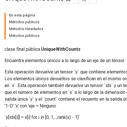
En esta página
Métodos públicos
Métodos Heredados
Métodos públicos
clase final pública
UniqueWithCounts
Encuentra elementos únicos a lo largo de un eje de un tensor.
Esta operación devuelve un tensor `y` que contiene elementos ú
Los elementos únicos devueltos se clasifican en el mismo ord
en `x`. Esta operación también devuelve un tensor `idx` y un 
que el número de elementos en `x` a lo largo de la dimensión del
salida única `y` y el `count` contiene el recuento en la salida ú
'1-D' 'x' con 'eje = Ninguno:
`y[idx[i]] = x[i] for i in [0, 1,...,rank(x) - 1]`