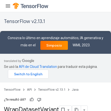
TensorFlow v2.13.1
Conozca lo último en aprendizaje automático, IA generativa y
más en el
WiML 2023.
Simposio
Se usó la
API de Cloud Translation
para traducir esta página.
TensorFlow
API
TensorFlow v2.13.1
Java
¿Te resultó útil?
Wrap
Dataset
Variant