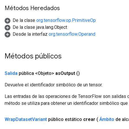
Métodos Heredados
De la clase
org.tensorflow.op.PrimitiveOp
De la clase java.lang.Object
Desde la interfaz
org.tensorflow.Operand
Métodos públicos
Salida
pública <Objeto>
as
Output
()
Devuelve el identificador simbólico de un tensor.
Las entradas de las operaciones de TensorFlow son salidas d
método se utiliza para obtener un identificador simbólico que 
Wrap
Dataset
Variant
público estático
crear
(
Ámbito
de alc