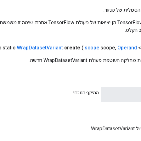
הסמלית של טנזור.
כניסות לפעולות TensorFlow הן יציאות של פעולת rFlow
 הקלט.
c static
Wrap
Dataset
Variant
create
(
scope
scope
,
Operand
<
עוטפת פעולת WrapDatasetVariant חדשה.
ההיקף הנוכחי
WrapDa