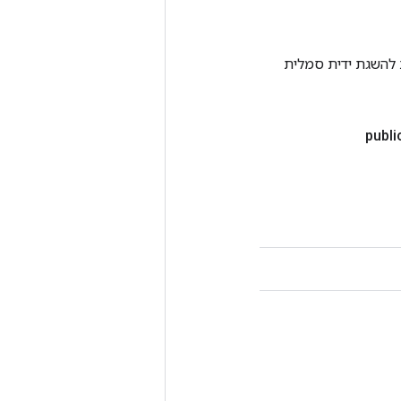
Tenso אחרת. שיטה זו משמשת להשגת ידית סמלית
publi