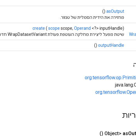
()
asOutput
מחזירה את הידית הסמלית של טנזור.
create
(
scope
scope,
Operand
<?> inputHandle)
Wra
שיטת מפעל ליצירת מחלקה העוטפת פעולת WrapDatasetVariant חדשה.
()
outputHandle
org.tensorflow.op.Primi
org.tensorflow.Ope
ריות
()
as
Out