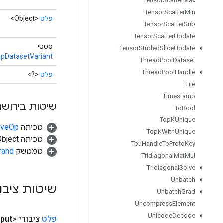
Tensor
Scatter
Max
Tensor
Scatter
Min
פלט
<Object>
Tensor
Scatter
Sub
Tensor
Scatter
Update
סטטי
Tensor
Strided
Slice
Update
pDatasetVariant
Thread
Pool
Dataset
Thread
Pool
Handle
פלט
<?>
Tile
Timestamp
שיטות בירושה
To
Bool
Top
KUnique
מכיתה
tiveOp
Top
KWith
Unique
מכיתה java.lang.Object
Tpu
Handle
To
Proto
Key
מממשק
rand
Tridiagonal
Mat
Mul
Tridiagonal
Solve
Unbatch
שיטות ציבו
Unbatch
Grad
Uncompress
Element
Unicode
Decode
פלט
ציבורי <Object>
put