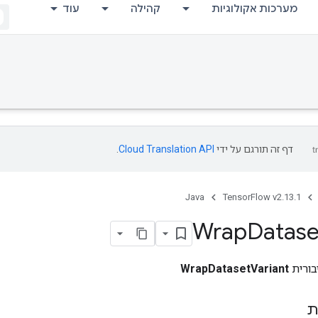
מערכות אקולוגיות
קהילה
עוד
דף זה תורגם על ידי
Cloud Translation API
.
Java
TensorFlow v2.13.1
Wrap
Datase
בורית
WrapDatasetVariant
ת