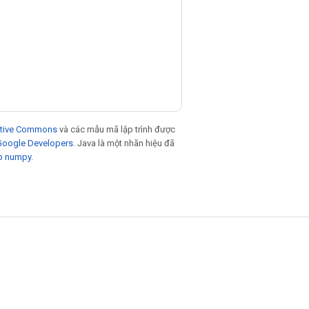
eative Commons
và các mẫu mã lập trình được
 Google Developers
. Java là một nhãn hiệu đã
p numpy
.