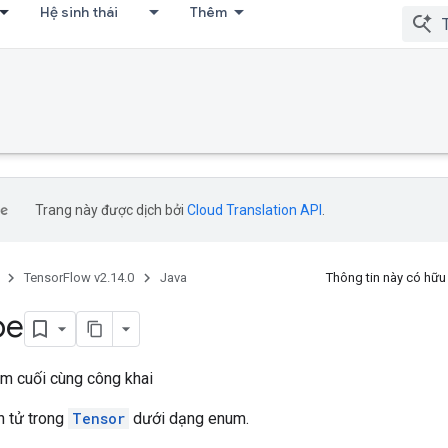
Hệ sinh thái
Thêm
Trang này được dịch bởi
Cloud Translation API
.
TensorFlow v2.14.0
Java
Thông tin này có hữ
pe
m cuối cùng công khai
ần tử trong
Tensor
dưới dạng enum.