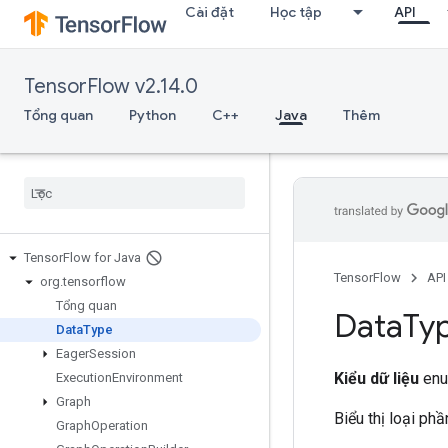
Cài đặt
Học tập
API
TensorFlow v2.14.0
Tổng quan
Python
C++
Java
Thêm
Tensor
Flow for Java
TensorFlow
API
org
.
tensorflow
Tổng quan
Data
Ty
Data
Type
Eager
Session
Kiểu dữ liệu
enu
Execution
Environment
Graph
Biểu thị loại ph
Graph
Operation