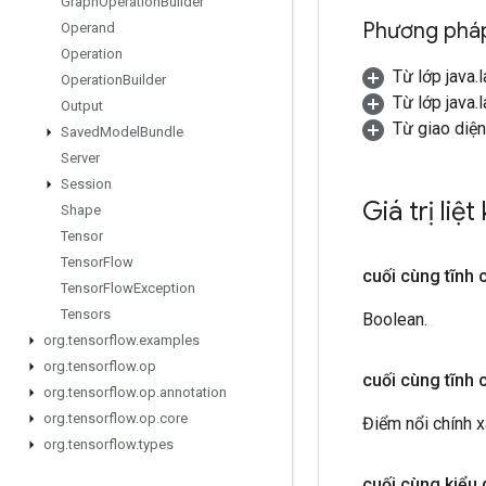
Graph
Operation
Builder
Phương pháp
Operand
Operation
Từ lớp java.
Operation
Builder
Từ lớp java.
Output
Từ giao diện
Saved
Model
Bundle
Server
Session
Giá trị liệt
Shape
Tensor
Tensor
Flow
cuối cùng tĩnh 
Tensor
Flow
Exception
Tensors
Boolean.
org
.
tensorflow
.
examples
org
.
tensorflow
.
op
cuối cùng tĩnh 
org
.
tensorflow
.
op
.
annotation
org
.
tensorflow
.
op
.
core
Điểm nổi chính x
org
.
tensorflow
.
types
cuối cùng kiểu 