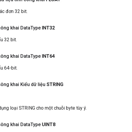
ác đơn 32 bit.
công khai Data
Type
INT32
 32 bit.
công khai Data
Type
INT64
u 64-bit.
công khai Kiểu dữ liệu
STRING
ụng loại STRING cho một chuỗi byte tùy ý.
công khai Data
Type
UINT8