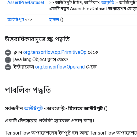
AssertPrevDataset
>> আউটপুট টাইপ, তালিকা<
আকৃতি
> আউটপুট
একটি নতুন AssertPrevDataset অপারেশন মোড়ান
আউটপুট
<?>
হাতল
()
উত্তরাধিকারসূত্রে প্রাপ্ত পদ্ধতি
ক্লাস
org.tensorflow.op.PrimitiveOp
থেকে
java.lang.Object ক্লাস থেকে
ইন্টারফেস
org.tensorflow.Operand
থেকে
পাবলিক পদ্ধতি
সর্বজনীন
আউটপুট
<অবজেক্ট>
হিসাবে আউটপুট
()
একটি টেনসরের প্রতীকী হ্যান্ডেল প্রদান করে।
TensorFlow অপারেশনের ইনপুট হল অন্য TensorFlow অপারেশনে