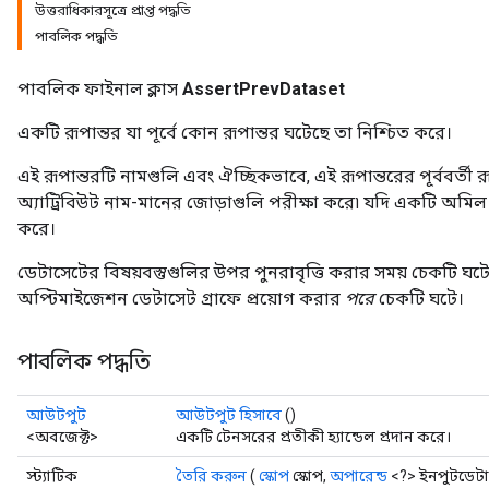
উত্তরাধিকারসূত্রে প্রাপ্ত পদ্ধতি
পাবলিক পদ্ধতি
পাবলিক ফাইনাল ক্লাস
AssertPrevDataset
একটি রূপান্তর যা পূর্বে কোন রূপান্তর ঘটেছে তা নিশ্চিত করে।
এই রূপান্তরটি নামগুলি এবং ঐচ্ছিকভাবে, এই রূপান্তরের পূর্ববর্তী রূপ
অ্যাট্রিবিউট নাম-মানের জোড়াগুলি পরীক্ষা করে৷ যদি একটি অমিল থ
করে।
ডেটাসেটের বিষয়বস্তুগুলির উপর পুনরাবৃত্তি করার সময় চেকটি ঘটে
অপ্টিমাইজেশন ডেটাসেট গ্রাফে প্রয়োগ করার
পরে
চেকটি ঘটে।
পাবলিক পদ্ধতি
আউটপুট
আউটপুট হিসাবে
()
<অবজেক্ট>
একটি টেনসরের প্রতীকী হ্যান্ডেল প্রদান করে।
স্ট্যাটিক
তৈরি করুন
(
স্কোপ
স্কোপ,
অপারেন্ড
<?> ইনপুটডেট