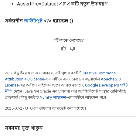
AssertPrevDataset এর একটি নতুন উদাহরণ
সর্বজনীন
আউটপুট
<?>
হ্যান্ডেল
()
Flush
এটি কাজে লেগেছে?
eHandleOp
অন্য কিছু উল্লেখ না করা থাকলে, এই পৃষ্ঠার কন্টেন্ট
Creative Commons
Attribution 4.0 License
-এর অধীনে এবং কোডের নমুনাগুলি
Apache 2.0
ureSplit
License
-এর অধীনে লাইসেন্স প্রাপ্ত। আরও জানতে,
Google Developers সাইট
নীতি
দেখুন। Java হল Oracle এবং/অথবা তার অ্যাফিলিয়েট সংস্থার রেজিস্টার্ড
ট্রেডমার্ক। কিছু কন্টেন্ট
NumPy লাইসেন্স
-এর অধীনে লাইসেন্স প্রাপ্ত।
2025-07-27 UTC-তে শেষবার আপডেট করা হয়েছে।
সবসময় যুক্ত থাকুন