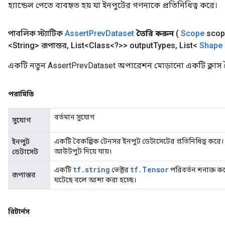
হ্যান্ডেল পেতে ব্যবহৃত হয় যা ইনপুটের গণনাকে প্রতিনিধিত্ব করে।
t
পাবলিক স্ট্যাটিক
Assert
Prev
Dataset
তৈরি করুন
(
Scope
scop
<String> রূপান্তর
,
List<Class<?>> output
Types
,
List<
Shape
একটি নতুন AssertPrevDataset অপারেশন মোড়ানো একটি ক্লাস 
পরামিতি
source
বর্তমান সুযোগ
সুযোগ
leOp
একটি বৈকল্পিক টেনসর ইনপুট ডেটাসেটের প্রতিনিধিত্ব করে
ইনপুট
আউটপুট দিয়ে যায়।
ডেটাসেট
tf.string
tf.Tensor
একটি
ভেক্টর
পরিবর্তন শনাক্ত করে
রূপান্তর
ঘটেছে বলে আশা করা হচ্ছে।
রিটার্নস