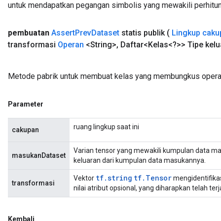
untuk mendapatkan pegangan simbolis yang mewakili perhitun
t
pembuatan
Assert
Prev
Dataset
statis publik
(
Lingkup caku
transformasi
Operan
<String>
,
Daftar<Kelas<?>> Tipe kelu
Metode pabrik untuk membuat kelas yang membungkus operas
source
Parameter
leOp
ruang lingkup saat ini
cakupan
Varian tensor yang mewakili kumpulan data ma
masukanDataset
keluaran dari kumpulan data masukannya.
tf.string
tf.Tensor
Vektor
mengidentifika
transformasi
nilai atribut opsional, yang diharapkan telah te
Kembali