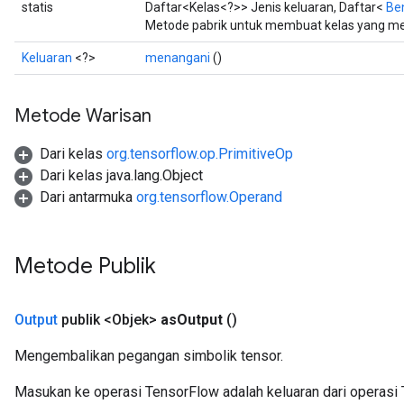
statis
Daftar<Kelas<?>> Jenis keluaran, Daftar<
Be
Metode pabrik untuk membuat kelas yang me
Keluaran
<?>
menangani
()
Metode Warisan
Dari kelas
org.tensorflow.op.PrimitiveOp
Dari kelas java.lang.Object
Dari antarmuka
org.tensorflow.Operand
Metode Publik
Output
publik <Objek>
as
Output
()
Mengembalikan pegangan simbolik tensor.
Masukan ke operasi TensorFlow adalah keluaran dari operasi 