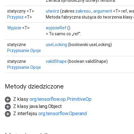
Zwraca symboliczny uchwyt tensora.
statyczny <T>
utwórz
(zakres
zakresu
,
argument
<T> ref, w
Przypisz
<T>
Metoda fabryczna służąca do tworzenia klasy
Wyjście
<T>
wyjścieRef
()
= To samo co „ref”.
statyczne
useLocking
(boolowski useLocking)
Przypisanie.Opcje
statyczne
validShape
(boolean validShape)
Przypisanie.Opcje
Metody dziedziczone
Z klasy
org.tensorflow.op.PrimitiveOp
Z klasy java.lang.Object
Z interfejsu
org.tensorflow.Operand