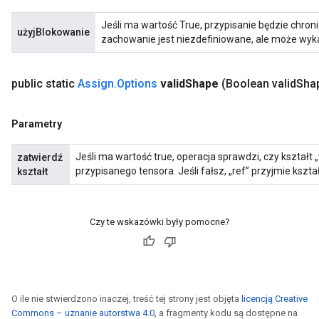
Jeśli ma wartość True, przypisanie będzie chro
użyjBlokowanie
zachowanie jest niezdefiniowane, ale może wyk
public static
Assign
.
Options
valid
Shape
(Boolean valid
Sha
Parametry
Jeśli ma wartość true, operacja sprawdzi, czy kształt
zatwierdź
przypisanego tensora. Jeśli fałsz, „ref” przyjmie kształ
kształt
Czy te wskazówki były pomocne?
O ile nie stwierdzono inaczej, treść tej strony jest objęta
licencją Creative
Commons – uznanie autorstwa 4.0
, a fragmenty kodu są dostępne na