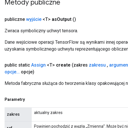
Metody publiczne
t
publiczne
wyjście
<T>
as
Output
()
Zwraca symboliczny uchwyt tensora.
Dane wejściowe operacji TensorFlow są wynikami innej operac
source
uzyskania symbolicznego uchwytu reprezentującego obliczen
public static
Assign
<T>
create
(zakres
zakresu
,
argumen
leOp
opcje
.
.
.
opcje)
Metoda fabryczna służąca do tworzenia klasy opakowującej 
Parametry
aktualny zakres
zakres
Powinien pochodzić z węzła „Zmienna”. Może być ni