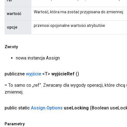
ref
Wartość, która ma zostać przypisana do zmiennej.
wartość
przenosi opcjonalne wartości atrybutów
Flush
opcje
eHandleOp
Zwroty
nowa instancja Assign
ureSplit
publiczne
wyjście
<T>
wyjście
Ref
()
= To samo co „ref”. Zwracany dla wygody operacji, które chcą
zmiennej.
public static
Assign
.
Options
use
Locking
(Boolean use
Lock
Parametry