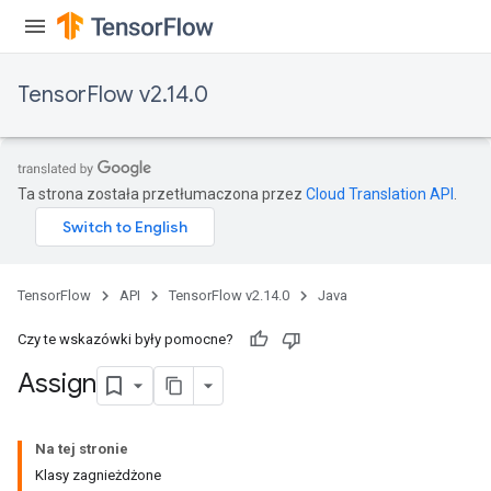
TensorFlow v2.14.0
rs
Ta strona została przetłumaczona przez
Cloud Translation API
.
TensorFlow
API
TensorFlow v2.14.0
Java
Czy te wskazówki były pomocne?
Assign
Na tej stronie
Klasy zagnieżdżone