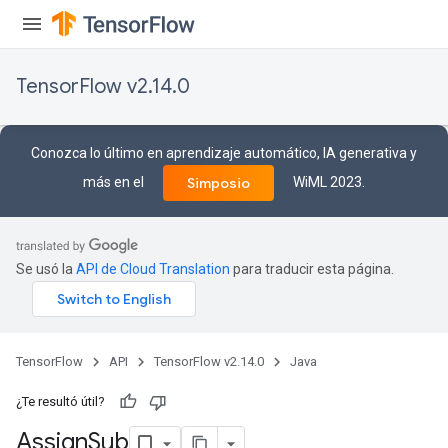
TensorFlow v2.14.0
rs
Conozca lo último en aprendizaje automático, IA generativa y
más en el
WiML 2023.
Simposio
Se usó la
API de Cloud Translation
para traducir esta página.
TensorFlow
API
TensorFlow v2.14.0
Java
¿Te resultó útil?
Assign
Sub