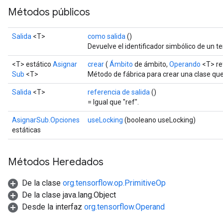
Métodos públicos
Salida
<T>
como salida
()
Devuelve el identificador simbólico de un te
<T> estático
Asignar
crear
(
Ámbito
de ámbito,
Operando
<T> re
Sub
<T>
Método de fábrica para crear una clase qu
Salida
<T>
referencia de salida
()
= Igual que "ref".
AsignarSub.Opciones
useLocking
(booleano useLocking)
estáticas
Métodos Heredados
De la clase
org.tensorflow.op.PrimitiveOp
De la clase java.lang.Object
t
Desde la interfaz
org.tensorflow.Operand