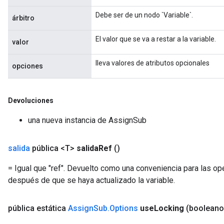
Flush
Debe ser de un nodo `Variable`.
árbitro
El valor que se va a restar a la variable.
valor
eHandleOp
lleva valores de atributos opcionales
opciones
ureSplit
Devoluciones
una nueva instancia de AssignSub
salida
pública <T>
salida
Ref
()
= Igual que "ref". Devuelto como una conveniencia para las o
después de que se haya actualizado la variable.
pública estática
Assign
Sub
.
Options
use
Locking
(booleano