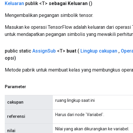
Keluaran
publik <T>
sebagai Keluaran
()
Mengembalikan pegangan simbolik tensor.
Masukan ke operasi TensorFlow adalah keluaran dari operasi 
source
untuk mendapatkan pegangan simbolis yang mewakili perhitun
leOp
public static
Assign
Sub
<T>
buat
(
Lingkup cakupan
,
Oper
opsi)
Metode pabrik untuk membuat kelas yang membungkus operas
Parameter
ruang lingkup saat ini
cakupan
Harus dari node `Variabel`.
referensi
Nilai yang akan dikurangkan ke variabel.
nilai