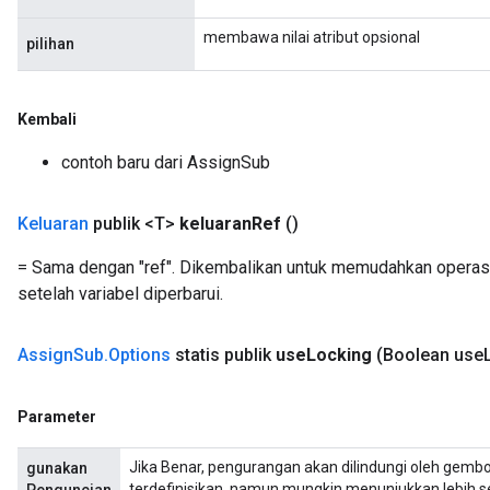
Flush
membawa nilai atribut opsional
pilihan
eHandleOp
Kembali
contoh baru dari AssignSub
ureSplit
Keluaran
publik <T>
keluaran
Ref
()
= Sama dengan "ref". Dikembalikan untuk memudahkan operasi
setelah variabel diperbarui.
Assign
Sub
.
Options
statis publik
use
Locking
(Boolean use
Parameter
Jika Benar, pengurangan akan dilindungi oleh gembok; 
gunakan
terdefinisikan, namun mungkin menunjukkan lebih se