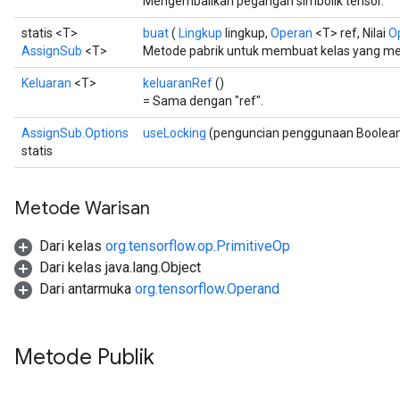
Mengembalikan pegangan simbolik tensor.
statis <T>
buat
(
Lingkup
lingkup,
Operan
<T> ref, Nilai
O
AssignSub
<T>
Metode pabrik untuk membuat kelas yang m
Keluaran
<T>
keluaranRef
()
= Sama dengan "ref".
AssignSub.Options
useLocking
(penguncian penggunaan Boolea
statis
Metode Warisan
Dari kelas
org.tensorflow.op.PrimitiveOp
Dari kelas java.lang.Object
Dari antarmuka
org.tensorflow.Operand
t
Metode Publik