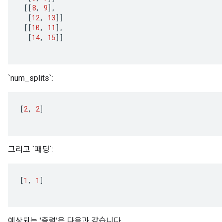
[[
8
,
9
]
,
[
12
,
13
]]
[[
10
,
11
]
,
[
14
,
15
]]
`num_splits`:
[
2
,
2
]
그리고 `패딩`:
t
[
1
,
1
]
예상되는 '출력'은 다음과 같습니다.