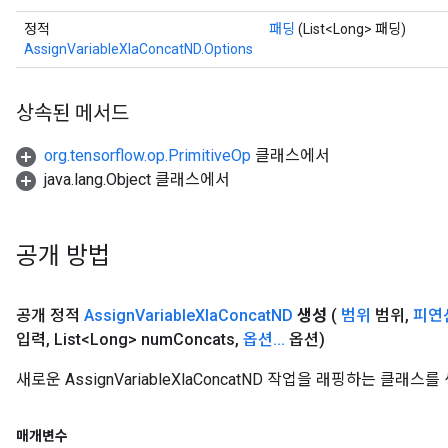
eHandleOp
정적
패딩
(List<Long> 패딩)
AssignVariableXlaConcatND.Options
ureSplit
상속된 메서드
org.tensorflow.op.PrimitiveOp
클래스에서
java.lang.Object 클래스에서
공개 방법
공개 정적
Assign
Variable
Xla
Concat
ND
생성
(
범위
범위
,
피연
입력
,
List<Long> num
Concats
,
옵션
.
.
.
옵션)
새로운 AssignVariableXlaConcatND 작업을 래핑하는 클
매개변수