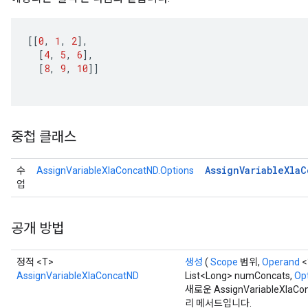
source
[[
0
,
1
,
2
]
,
[
4
,
5
,
6
]
,
leOp
[
8
,
9
,
10
]]
중첩 클래스
Assign
Variable
Xla
C
수
AssignVariableXlaConcatND.Options
업
공개 방법
정적 <T>
생성
(
Scope
범위,
Operand
<
Flush
AssignVariableXlaConcatND
List<Long> numConcats,
Opt
새로운 AssignVariableXl
리 메서드입니다.