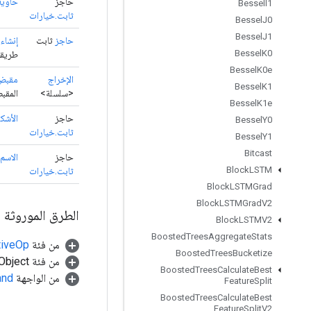
حاجز
حاوية
Bessel
I1
ثابت.خيارات
Bessel
J0
Bessel
J1
حاجز
ثابت
إنشاء
(
Bessel
K0
طريقة
Bessel
K0e
الإخراج
مقبض
Bessel
K1
<سلسلة>
المقب
Bessel
K1e
حاجز
الأشك
Bessel
Y0
ثابت.خيارات
Bessel
Y1
Bitcast
حاجز
الاسم
Block
LSTM
ثابت.خيارات
Block
LSTMGrad
Block
LSTMGrad
V2
الطرق الموروثة
Block
LSTMV2
Boosted
Trees
Aggregate
Stats
من فئة
tiveOp
Boosted
Trees
Bucketize
من فئة java.lang.Object
Boosted
Trees
Calculate
Best
من الواجهة
and
Feature
Split
Boosted
Trees
Calculate
Best
Feature
Split
V2