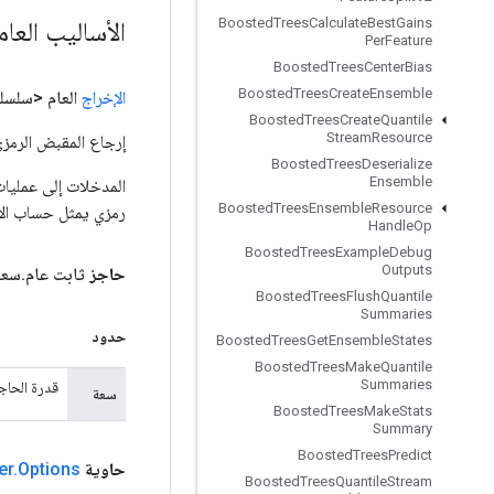
Boosted
Trees
Calculate
Best
Gains
الأساليب العا
Per
Feature
Boosted
Trees
Center
Bias
Boosted
Trees
Create
Ensemble
الإخراج
العام <سلسل
Boosted
Trees
Create
Quantile
Stream
Resource
إرجاع المقبض الرمزي
Boosted
Trees
Deserialize
Ensemble
Boosted
Trees
Ensemble
Resource
رمزي يمثل حساب الإ
Handle
Op
Boosted
Trees
Example
Debug
Outputs
حاجز
ثابت عام
.
سع
Boosted
Trees
Flush
Quantile
Summaries
حدود
Boosted
Trees
Get
Ensemble
States
Boosted
Trees
Make
Quantile
Summaries
قدرة الحاجز. السعة الافتراض
سعة
Boosted
Trees
Make
Stats
Summary
Boosted
Trees
Predict
حاوية
Options
.
er
Boosted
Trees
Quantile
Stream