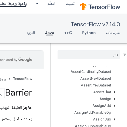
تثبيت
التعلُّم
واجهة برمجة التطب
AnonymousMultiDeviceIteratorV3
AnonymousMutableDenseHashTable
AnonymousMutableHashTable
TensorFlow v2.14.0
AnonymousMutableHashTableOfTensors
نظرة عامة
Python
C++
Java
المزيد
AnonymousRandomSeedGenerat
or
Anonymous
Seed
Generator
Any
Apply
Adagrad
V2
Approx
Top
K
Assert
Cardinality
Dataset
Assert
Next
Dataset
TensorFlow
واجه
Assert
Prev
Dataset
Barrier
Assert
That
Assign
Assign
Add
حاجز
الطبقة النهائية
Assign
Add
Variable
Op
يحدد حاجزًا يستمر عب
Assign
Sub
Assign
Sub
Variable
Op