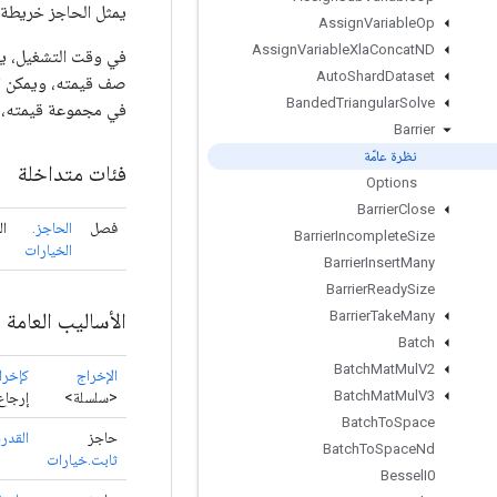
يمثل الحاجز خريطة 
Assign
Variable
Op
Assign
Variable
Xla
Concat
ND
في وقت التشغيل، يح
Auto
Shard
Dataset
Banded
Triangular
Solve
في مجموعة قيمته، ويمكن تح
Barrier
نظرة عامّة
فئات متداخلة
Options
Barrier
Close
فصل
الحاجز.
ال
Barrier
Incomplete
Size
الخيارات
Barrier
Insert
Many
Barrier
Ready
Size
الأساليب العامة
Barrier
Take
Many
Batch
Batch
Mat
Mul
V2
الإخراج
كإخرا
Batch
Mat
Mul
V3
<سلسلة>
إرجاع
Batch
To
Space
حاجز
القدرة
Batch
To
Space
Nd
ثابت.خيارات
Bessel
I0