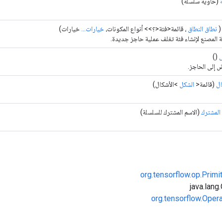
(حاوية سلسلة)
نطاق النطاق
، قائمة<فئة<؟>> أنواع المكونات،
خيارات...
خيارات)
 المصنع لإنشاء فئة تغلف عملية حاجز جديدة.
()
ض إلى الحاجز.
ال
(قائمة<
الشكل
>الأشكال)
 المشترك
(الاسم المشترك للسلسلة)
org.tensorflow.op.Primi
org.tensorflow.Oper