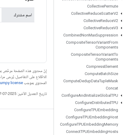
Collective
Permute
Collective
Reduce
Scatter
V2
اسم مشترك
Collective
Reduce
V2
Collective
Reduce
V3
Combined
Non
Max
Suppression
Composite
Tensor
Variant
From
Components
Composite
Tensor
Variant
To
Components
Compress
Element
إنّ محتوى هذه الصفحة مرخّص 
Compute
Batch
Size
للاطّلاع على التفاصيل، يُرجى مرا
Compute
Dedup
Data
Tuple
Mask
المحتوى بموجب
umpy license
Concat
تاريخ التعديل الأخير: 2025-07-27 (حسب التوقيت العالمي المتفَّق عليه)
Configure
And
Initialize
Global
TPU
Configure
Distributed
TPU
Configure
TPUEmbedding
Configure
TPUEmbedding
Host
التواصل الاجتماعي
Configure
TPUEmbedding
Memory
المدوّنة
Connect
TPUEmbedding
Hosts