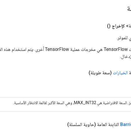
مة
ة>
كإخراج
()
 للموتر.
المدخلات إلى عمليات TensorFlow هي مخرجات عملية rFlow
دخال.
ة
الخيارات
(سعة طويلة)
ية هي MAX_INT32، وهي السعة الأكبر لقائمة الانتظار الأساسية.
Barri
الثابتة العامة
(حاوية السلسلة)