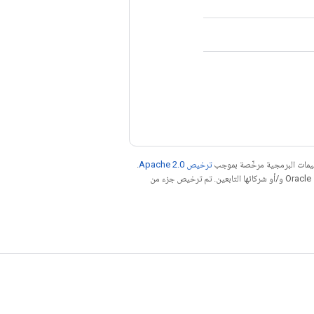
عليمات البرمجية مرخّصة بموجب
ترخيص Apache 2.0‏
.
. إنّ Java هي علامة تجارية مسجَّلة لشركة Oracle و/أو شركائها التابعين. تم ترخيص جزء من