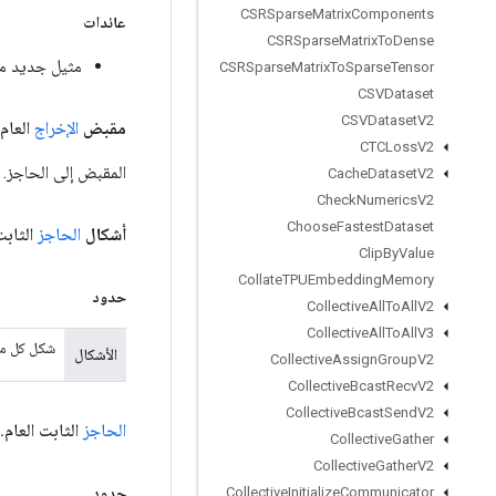
CSRSparse
Matrix
Components
عائدات
CSRSparse
Matrix
To
Dense
مثيل جديد من
CSRSparse
Matrix
To
Sparse
Tensor
CSVDataset
CSVDataset
V2
مقبض
الإخراج
العام <ing
CTCLoss
V2
المقبض إلى الحاجز.
Cache
Dataset
V2
Check
Numerics
V2
Choose
Fastest
Dataset
أشكال
الحاجز
الثابت
Clip
By
Value
Collate
TPUEmbedding
Memory
حدود
Collective
All
To
All
V2
Collective
All
To
All
V3
شكل كل مكون في القيمة. 
الأشكال
Collective
Assign
Group
V2
Collective
Bcast
Recv
V2
Collective
Bcast
Send
V2
الحاجز
الثابت العام
.
Collective
Gather
Collective
Gather
V2
حدود
Collective
Initialize
Communicator