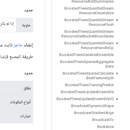
Resource
Add
Summaries
Boosted
Trees
Quantile
Stream
حدود
Resource
Deserialize
Boosted
Trees
Quantile
Stream
إذا لم يكن
Resource
Flush
حاوية
Boosted
Trees
Quantile
Stream
Resource
Get
Bucket
Boundaries
Boosted
Trees
Quantile
Stream
إنشاء
حاجز
ثابت عا
Resource
Handle
Op
Boosted
Trees
Serialize
Ensemble
طريقة المصنع لإنشا
Boosted
Trees
Sparse
Aggregate
Stats
حدود
Boosted
Trees
Sparse
Calculate
Best
Feature
Split
Boosted
Trees
Training
Predict
نِطَاق
Boosted
Trees
Update
Ensemble
Boosted
Trees
Update
Ensemble
V2
أنواع المكونات
Broadcast
Dynamic
Shape
Broadcast
Gradient
Args
خيارات
Broadcast
To
Bucketize