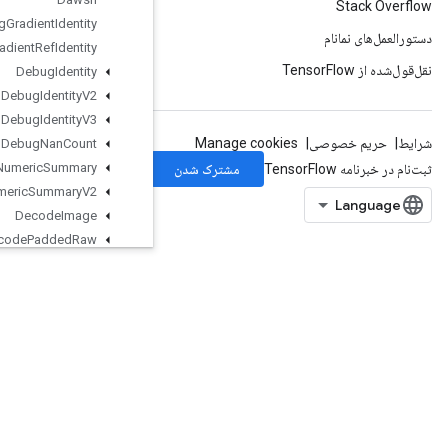
Debug
Gradient
Identity
Debug
Gradient
Ref
Identity
Debug
Identity
Debug
Identity
V2
Debug
Identity
V3
Debug
Nan
Count
Debug
Numeric
Summary
Debug
Numeric
Summary
V2
Decode
Image
Decode
Padded
Raw
Decode
Proto
Deep
Copy
Delete
Iterator
Delete
Memory
Cache
DeleteMultiDeviceIterator
DeleteRandomSeedGenerator
DeleteSeedGenerator
DeleteSessionTensor