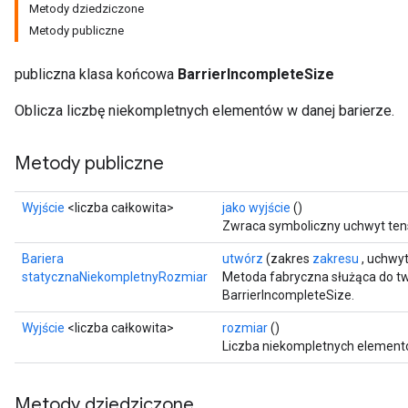
Metody dziedziczone
Metody publiczne
publiczna klasa końcowa
BarrierIncompleteSize
Oblicza liczbę niekompletnych elementów w danej barierze.
Metody publiczne
Wyjście
<liczba całkowita>
jako wyjście
()
Zwraca symboliczny uchwyt ten
Bariera
utwórz
(zakres
zakresu
, uchwy
statycznaNiekompletnyRozmiar
Metoda fabryczna służąca do tw
BarrierIncompleteSize.
Wyjście
<liczba całkowita>
rozmiar
()
Liczba niekompletnych elementó
Metody dziedziczone