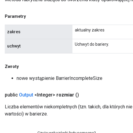
Parametry
aktualny zakres
zakres
Uchwyt do bariery.
uchwyt
Zwroty
Flush
nowe wystąpienie BarrierIncompleteSize
public
Output
<Integer>
rozmiar
()
eHandleOp
Liczba elementów niekompletnych (tzn. takich, dla których ni
wartości) w barierze.
ureSplit
Czy te wskazówki były pomocne?