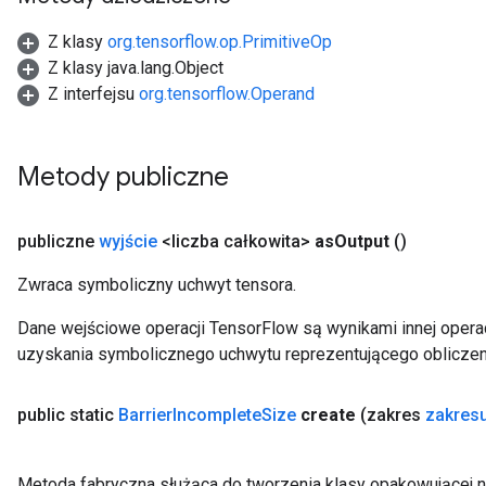
Z klasy
org.tensorflow.op.PrimitiveOp
Z klasy java.lang.Object
Z interfejsu
org.tensorflow.Operand
Metody publiczne
t
publiczne
wyjście
<liczba całkowita>
as
Output
()
Zwraca symboliczny uchwyt tensora.
Dane wejściowe operacji TensorFlow są wynikami innej operac
uzyskania symbolicznego uchwytu reprezentującego obliczen
source
public static
Barrier
Incomplete
Size
create
(zakres
zakres
leOp
Metoda fabryczna służąca do tworzenia klasy opakowującej n