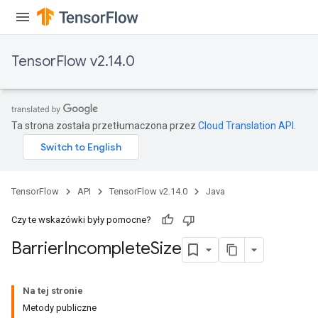
TensorFlow v2.14.0
Ta strona została przetłumaczona przez
Cloud Translation API
.
TensorFlow
API
TensorFlow v2.14.0
Java
Czy te wskazówki były pomocne?
Barrier
Incomplete
Size
Na tej stronie
Metody publiczne