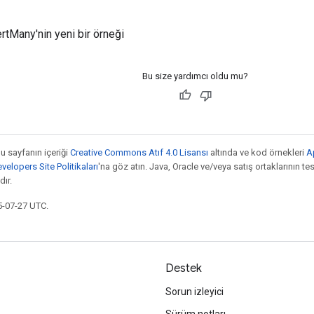
ertMany'nin yeni bir örneği
Bu size yardımcı oldu mu?
bu sayfanın içeriği
Creative Commons Atıf 4.0 Lisansı
altında ve kod örnekleri
A
elopers Site Politikaları
'na göz atın. Java, Oracle ve/veya satış ortaklarının tesc
ır.
5-07-27 UTC.
Destek
Sorun izleyici