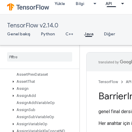
Yükle
Bilgi
API
AnonymousMutableHashTable
AnonymousMutableHashTableOfTensors
AnonymousRandomSeedGenerat
TensorFlow v2.14.0
or
AnonymousSeedGenerator
Genel bakış
Python
C++
Java
Diğer
Any
Apply
Adagrad
V2
Approx
Top
K
Assert
Cardinality
Dataset
Assert
Next
Dataset
Assert
Prev
Dataset
Assert
That
TensorFlow
API
Assign
Barrier
I
Assign
Add
Assign
Add
Variable
Op
Assign
Sub
genel final ders
Assign
Sub
Variable
Op
Her anahtar için i
Assign
Variable
Op
Assign
Variable
Xla
Concat
ND