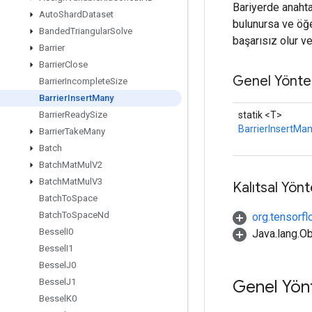
Bariyerde anahta
Auto
Shard
Dataset
bulunursa ve öğ
Banded
Triangular
Solve
başarısız olur ve
Barrier
Barrier
Close
Genel Yönte
Barrier
Incomplete
Size
Barrier
Insert
Many
statik <T>
Barrier
Ready
Size
BarrierInsertMa
Barrier
Take
Many
Batch
Batch
Mat
Mul
V2
Batch
Mat
Mul
V3
Kalıtsal Yön
Batch
To
Space
Batch
To
Space
Nd
org.tensorfl
Bessel
I0
Java.lang.Ob
Bessel
I1
Bessel
J0
Genel Yön
Bessel
J1
Bessel
K0