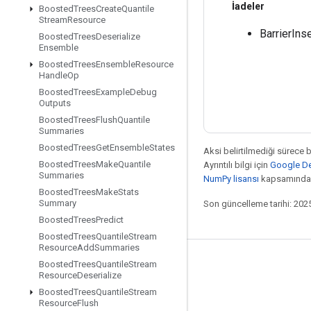
İadeler
Boosted
Trees
Create
Quantile
Stream
Resource
BarrierIns
Boosted
Trees
Deserialize
Ensemble
Boosted
Trees
Ensemble
Resource
Handle
Op
Boosted
Trees
Example
Debug
Outputs
Boosted
Trees
Flush
Quantile
Summaries
Boosted
Trees
Get
Ensemble
States
Aksi belirtilmediği sürece 
Boosted
Trees
Make
Quantile
Ayrıntılı bilgi için
Google Dev
Summaries
NumPy lisansı
kapsamındad
Boosted
Trees
Make
Stats
Summary
Son güncelleme tarihi: 202
Boosted
Trees
Predict
Boosted
Trees
Quantile
Stream
Resource
Add
Summaries
Bağlı kalma
Boosted
Trees
Quantile
Stream
Resource
Deserialize
Blog
Boosted
Trees
Quantile
Stream
Resource
Flush