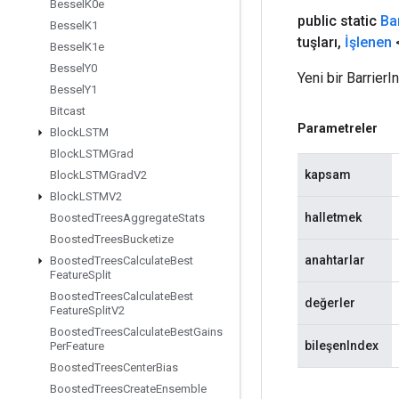
Bessel
K0e
public static
Ba
Bessel
K1
tuşları
,
İşlenen
<
Bessel
K1e
Bessel
Y0
Yeni bir Barrier
Bessel
Y1
Bitcast
Parametreler
Block
LSTM
Block
LSTMGrad
kapsam
Block
LSTMGrad
V2
Block
LSTMV2
halletmek
Boosted
Trees
Aggregate
Stats
Boosted
Trees
Bucketize
anahtarlar
Boosted
Trees
Calculate
Best
Feature
Split
Boosted
Trees
Calculate
Best
değerler
Feature
Split
V2
Boosted
Trees
Calculate
Best
Gains
bileşenIndex
Per
Feature
Boosted
Trees
Center
Bias
Boosted
Trees
Create
Ensemble