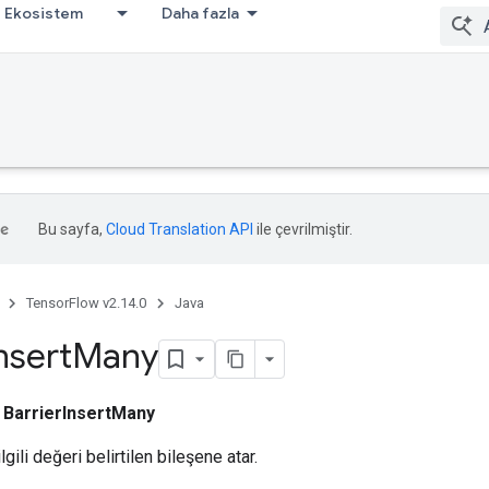
Ekosistem
Daha fazla
Bu sayfa,
Cloud Translation API
ile çevrilmiştir.
TensorFlow v2.14.0
Java
nsert
Many
i
BarrierInsertMany
lgili değeri belirtilen bileşene atar.