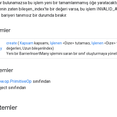
r bulunamazsa bu işlem yeni bir tamamlanmamış öğe yaratacaktır.
enin zaten bileşen_index'te bir değeri varsa, bu işlem INVALI
 bariyeri tanımsız bir durumda bırakır.
mler
create
(
Kapsam
kapsamı,
İşlenen
<Dize> tutamacı,
İşlenen
<Dize> t
ny
değerleri, Uzun bileşenIndex)
Yeni bir BarrierInsertMany işlemini saran bir sınıf oluşturmaya yönel
temler
ow.op.PrimitiveOp
sınıfından
ject sınıfından
temler