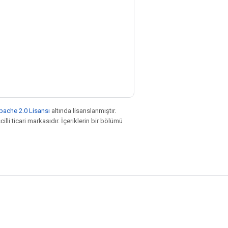
pache 2.0 Lisansı
altında lisanslanmıştır.
illi ticari markasıdır. İçeriklerin bir bölümü