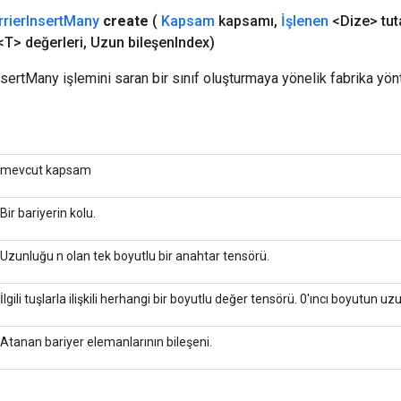
rrier
Insert
Many
create
(
Kapsam
kapsamı
,
İşlenen
<Dize> tu
T> değerleri
,
Uzun bileşen
Index)
InsertMany işlemini saran bir sınıf oluşturmaya yönelik fabrika yön
mevcut kapsam
Bir bariyerin kolu.
Uzunluğu n olan tek boyutlu bir anahtar tensörü.
İlgili tuşlarla ilişkili herhangi bir boyutlu değer tensörü. 0'ıncı boyutun uz
Atanan bariyer elemanlarının bileşeni.