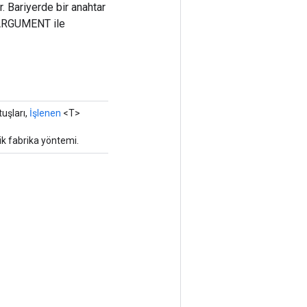
 Bariyerde bir anahtar
D_ARGUMENT ile
uşları,
İşlenen
<T>
ik fabrika yöntemi.