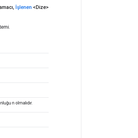
tamacı
,
İşlenen
<Dize>
temi.
unluğu n olmalıdır.