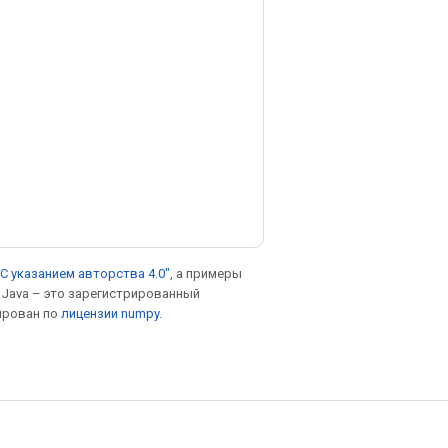
С указанием авторства 4.0"
, а примеры
. Java – это зарегистрированный
ирован по
лицензии numpy
.