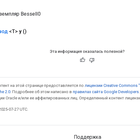
земпляр BesselI0
вод
<T>
y
()
Эта информация оказалась полезной?
онтент на этой странице предоставляется по
лицензии Creative Commons "
he 2.0
. Подробнее об этом написано в
правилах сайта Google Developers
ии Oracle и/или ее аффилированных лиц. Определенный контент лиценз
025-07-27 UTC.
Поддержка