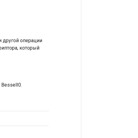
 другой операции
риптора, который
BesselI0.