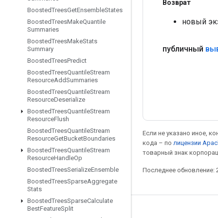
Возврат
Boosted
Trees
Get
Ensemble
States
новый эк
Boosted
Trees
Make
Quantile
Summaries
Boosted
Trees
Make
Stats
публичный
вы
Summary
Boosted
Trees
Predict
Boosted
Trees
Quantile
Stream
Resource
Add
Summaries
Boosted
Trees
Quantile
Stream
Resource
Deserialize
Boosted
Trees
Quantile
Stream
Resource
Flush
Boosted
Trees
Quantile
Stream
Если не указано иное, к
Resource
Get
Bucket
Boundaries
кода – по
лицензии Apac
Boosted
Trees
Quantile
Stream
товарный знак корпорац
Resource
Handle
Op
Boosted
Trees
Serialize
Ensemble
Последнее обновление: 2
Boosted
Trees
Sparse
Aggregate
Stats
Boosted
Trees
Sparse
Calculate
Best
Feature
Split
Мы в социальных сетях