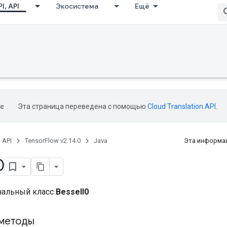
I, API
Экосистема
Ещё
Эта страница переведена с помощью
Cloud Translation API
.
, API
TensorFlow v2.14.0
Java
Эта информац
0
нальный класс
BesselI0
методы