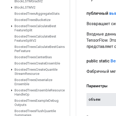
Block
LSTMGrad
V2
Block
LSTMV2
публичный
вы
Boosted
Trees
Aggregate
Stats
Boosted
Trees
Bucketize
Возвращает си
Boosted
Trees
Calculate
Best
Feature
Split
Входные данны
Boosted
Trees
Calculate
Best
TensorFlow. Эт
Feature
Split
V2
представляет 
Boosted
Trees
Calculate
Best
Gains
Per
Feature
Boosted
Trees
Center
Bias
public static
Be
Boosted
Trees
Create
Ensemble
Boosted
Trees
Create
Quantile
Фабричный мет
Stream
Resource
Boosted
Trees
Deserialize
Ensemble
Параметры
Boosted
Trees
Ensemble
Resource
Handle
Op
объем
Boosted
Trees
Example
Debug
Outputs
Boosted
Trees
Flush
Quantile
Summaries