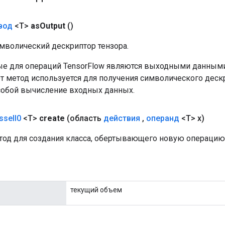
вод
<T>
as
Output
()
мволический дескриптор тензора.
е для операций TensorFlow являются выходными данными
от метод используется для получения символического деск
собой вычисление входных данных.
ssel
I0
<T>
create
(область
действия
,
операнд
<T> x)
од для создания класса, обертывающего новую операцию 
текущий объем