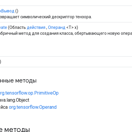
кВывод
()
звращает символический дескриптор тензора.
eate
(Область
действия
,
Операнд
<T> x)
бричный метод для создания класса, обертывающего новую опера
)
нные методы
rg.tensorflow.op.PrimitiveOp
va.lang.Object
ейса
org.tensorflow.Operand
е методы