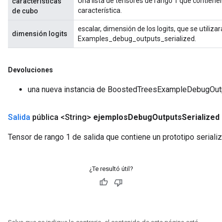
Una lista de tensores de rango 1 que contienen
características
característica.
de cubo
escalar, dimensión de los logits, que se utiliza
dimensión logits
Examples_debug_outputs_serialized.
Devoluciones
una nueva instancia de BoostedTreesExampleDebugOut
Salida
pública <String>
ejemplos
Debug
Outputs
Serialized
Tensor de rango 1 de salida que contiene un prototipo serial
¿Te resultó útil?