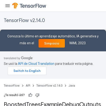
TensorFlow v2.14.0
Conozca lo último en aprendizaje automático, IA generativa y
más en el
WiML 2023.
Simposio
t
Se usó la
API de Cloud Translation
para traducir esta página.
source
TensorFlow
API
TensorFlow v2.14.0
Java
¿Te resultó útil?
leOp
Boosted
Trees
Example
Debug
Outputs