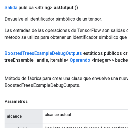
Salida
pública <String>
as
Output
()
Devuelve el identificador simbólico de un tensor.
Las entradas de las operaciones de TensorFlow son salidas d
método se utiliza para obtener un identificador simbólico que 
Boosted
Trees
Example
Debug
Outputs
estáticos públicos
cr
tree
Ensemble
Handle
,
Iterable<
Operando
<Integer>> bucke
Método de fábrica para crear una clase que envuelve una nue
BoostedTreesExampleDebugOutputs.
Parámetros
alcance actual
alcance