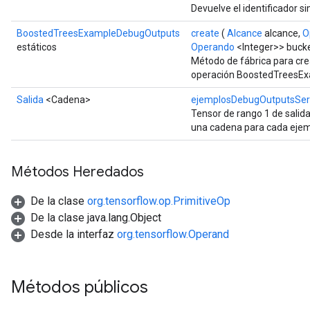
Devuelve el identificador si
BoostedTreesExampleDebugOutputs
create
(
Alcance
alcance,
O
estáticos
Operando
<Integer>> bucke
Método de fábrica para cre
operación BoostedTreesE
Salida
<Cadena>
ejemplosDebugOutputsSeri
Tensor de rango 1 de salid
una cadena para cada ejem
Métodos Heredados
De la clase
org.tensorflow.op.PrimitiveOp
De la clase java.lang.Object
Desde la interfaz
org.tensorflow.Operand
Métodos públicos