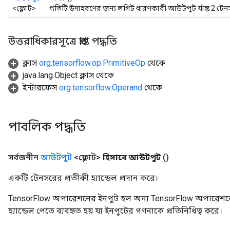
<ফ্লোট>
প্রতিটি উদাহরণের জন্য লগিট ধারণকারী আউটপুট র্যাঙ্ক 2 টে
উত্তরাধিকারসূত্রে প্রাপ্ত পদ্ধতি
ক্লাস
org.tensorflow.op.PrimitiveOp
থেকে
java.lang.Object ক্লাস থেকে
ইন্টারফেস
org.tensorflow.Operand
থেকে
পাবলিক পদ্ধতি
সর্বজনীন
আউটপুট
<ফ্লোট>
হিসাবে আউটপুট
()
একটি টেনসরের প্রতীকী হ্যান্ডেল প্রদান করে।
TensorFlow অপারেশনের ইনপুট হল অন্য TensorFlow অপারেশনে
হ্যান্ডেল পেতে ব্যবহৃত হয় যা ইনপুটের গণনাকে প্রতিনিধিত্ব করে।