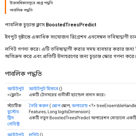
উত্তরাধিকারসূত্রে প্রাপ্ত পদ্ধতি
পাবলিক পদ্ধতি
পাবলিক চূড়ান্ত ক্লাস
BoostedTreesPredict
Flush
ইনপুট দৃষ্টান্তে একাধিক সংযোজন রিগ্রেশন এনসেম্বল ভবিষ্যদ্বাণী চা
লগিট গণনা করে। এটি ভবিষ্যদ্বাণী করার সময় ব্যবহার করার জন্য
eHandleOp
অতিক্রম করে এবং প্রতিটি উদাহরণের জন্য চূড়ান্ত স্কোর গণনা করে।
পাবলিক পদ্ধতি
ureSplit
আউটপুট
আউটপুট হিসাবে
()
<ফ্লোট>
একটি টেনসরের প্রতীকী হ্যান্ডেল প্রদান করে।
স্ট্যাটিক
তৈরি করুন
(
স্কোপ
স্কোপ,
অপারেন্ড
<?> treeEnsembleHandle,
বুস্টেড
Features, Long logitsDimension)
ট্রিস
একটি নতুন BoostedTreesPredict অপারেশন মোড়ানো একটি ক
প্রেডিক্ট
আউটপুট
লগিট
()