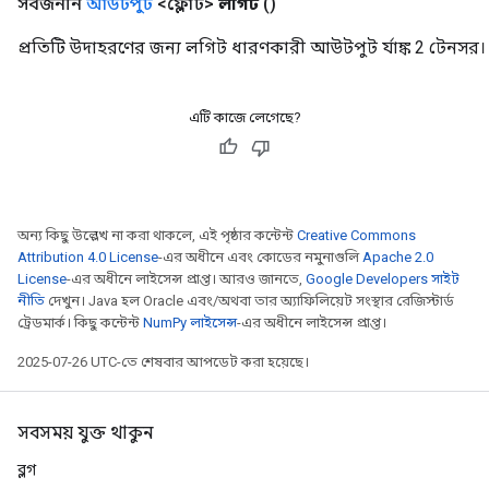
সর্বজনীন
আউটপুট
<ফ্লোট>
লগিট
()
প্রতিটি উদাহরণের জন্য লগিট ধারণকারী আউটপুট র্যাঙ্ক 2 টেনসর।
এটি কাজে লেগেছে?
অন্য কিছু উল্লেখ না করা থাকলে, এই পৃষ্ঠার কন্টেন্ট
Creative Commons
Attribution 4.0 License
-এর অধীনে এবং কোডের নমুনাগুলি
Apache 2.0
License
-এর অধীনে লাইসেন্স প্রাপ্ত। আরও জানতে,
Google Developers সাইট
নীতি
দেখুন। Java হল Oracle এবং/অথবা তার অ্যাফিলিয়েট সংস্থার রেজিস্টার্ড
ট্রেডমার্ক। কিছু কন্টেন্ট
NumPy লাইসেন্স
-এর অধীনে লাইসেন্স প্রাপ্ত।
2025-07-26 UTC-তে শেষবার আপডেট করা হয়েছে।
সবসময় যুক্ত থাকুন
ব্লগ