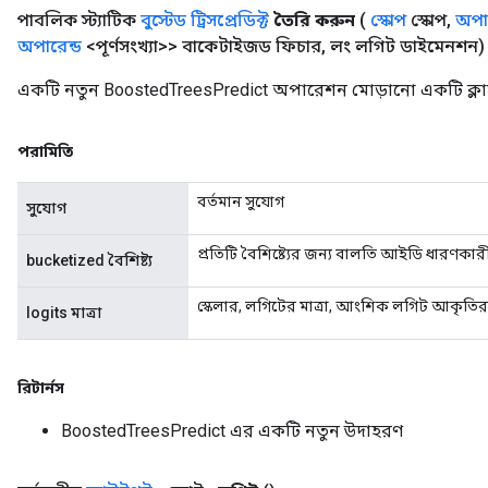
পাবলিক স্ট্যাটিক
বুস্টেড ট্রিসপ্রেডিক্ট
তৈরি করুন
(
স্কোপ
স্কোপ
,
অপার
অপারেন্ড
<পূর্ণসংখ্যা>> বাকেটাইজড ফিচার
,
লং লগিট ডাইমেনশন)
একটি নতুন BoostedTreesPredict অপারেশন মোড়ানো একটি ক্লা
পরামিতি
বর্তমান সুযোগ
সুযোগ
প্রতিটি বৈশিষ্ট্যের জন্য বালতি আইডি ধারণকারী
bucketized বৈশিষ্ট্য
স্কেলার, লগিটের মাত্রা, আংশিক লগিট আকৃতির 
logits মাত্রা
রিটার্নস
BoostedTreesPredict এর একটি নতুন উদাহরণ