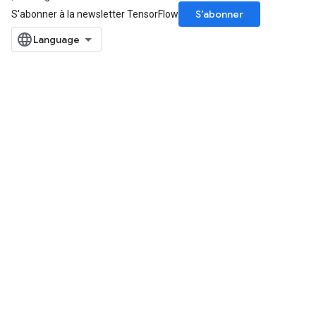
S’abonner
S'abonner à la newsletter TensorFlow
ryTensorBatch