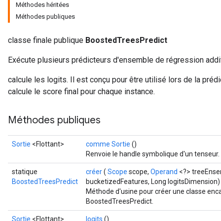
Méthodes héritées
Méthodes publiques
classe finale publique
BoostedTreesPredict
Flush
Exécute plusieurs prédicteurs d'ensemble de régression addit
calcule les logits. Il est conçu pour être utilisé lors de la prédi
eHandleOp
calcule le score final pour chaque instance.
Méthodes publiques
ureSplit
Sortie
<Flottant>
comme Sortie
()
Renvoie le handle symbolique d'un tenseur.
statique
créer
(
Scope
scope,
Operand
<?> treeEnse
BoostedTreesPredict
bucketizedFeatures, Long logitsDimension)
Méthode d'usine pour créer une classe enc
BoostedTreesPredict.
Sortie
<Flottant>
logits
()