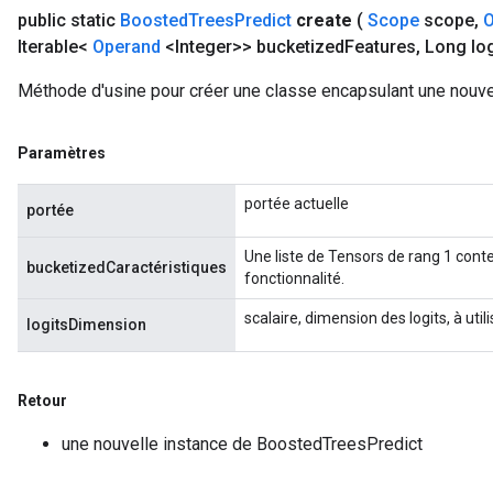
public static
Boosted
Trees
Predict
create
(
Scope
scope
,
O
Iterable<
Operand
<Integer>> bucketized
Features
,
Long log
Méthode d'usine pour créer une classe encapsulant une nouve
Paramètres
portée actuelle
portée
Une liste de Tensors de rang 1 conte
bucketizedCaractéristiques
fonctionnalité.
scalaire, dimension des logits, à util
logitsDimension
Retour
une nouvelle instance de BoostedTreesPredict