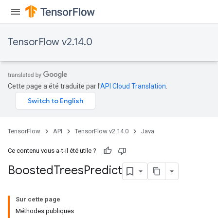
t
TensorFlow v2.14.0
source
Cette page a été traduite par l'
API Cloud Translation
.
leOp
TensorFlow
API
TensorFlow v2.14.0
Java
Ce contenu vous a-t-il été utile ?
Boosted
Trees
Predict
Sur cette page
Méthodes publiques