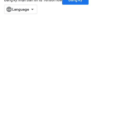
Đăng ký
Đăng ký nhận bản tin từ TensorFlow
ryTensorBatch