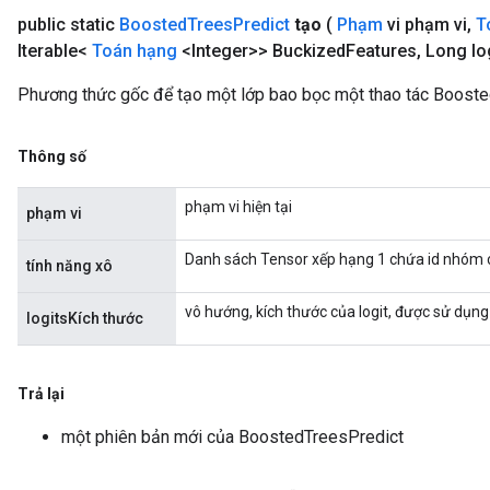
public static
Boosted
Trees
Predict
tạo
(
Phạm
vi phạm vi
,
T
Iterable<
Toán hạng
<Integer>> Buckized
Features
,
Long lo
Phương thức gốc để tạo một lớp bao bọc một thao tác Booste
Thông số
phạm vi hiện tại
phạm vi
Danh sách Tensor xếp hạng 1 chứa id nhóm c
tính năng xô
vô hướng, kích thước của logit, được sử dụng
logitsKích thước
Trả lại
một phiên bản mới của BoostedTreesPredict