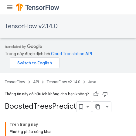
t
TensorFlow v2.14.0
source
Trang này được dịch bởi
Cloud Translation API
.
leOp
TensorFlow
API
TensorFlow v2.14.0
Java
Thông tin này có hữu ích không cho bạn không?
Boosted
Trees
Predict
Trên trang này
Phương pháp công khai