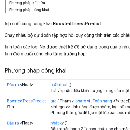
Phương pháp kế thừa
Phương pháp công khai
lớp cuối cùng công khai
BoostedTreesPredict
Flush
Chạy nhiều bộ dự đoán tập hợp hồi quy cộng tính trên các phi
tính toán các log. Nó được thiết kế để sử dụng trong quá trình
eHandleOp
tính điểm cuối cùng cho từng trường hợp.
Phương pháp công khai
ureSplit
Đầu ra
<Float>
asOutput
()
Trả về phần điều khiển tượng trưng của một
BoostedTreesPredict
tạo
( Phạm vi
phạm vi
,
Toán hạng
<?> treeE
tĩnh
<Integer>> tính năng được nhóm, logitsDim
Phương thức gốc để tạo một lớp bao bọc mộ
Đầu ra
<Float>
nhật ký
()
Đầu ra xếp hạng 2 Tensor chứa log cho mỗi v