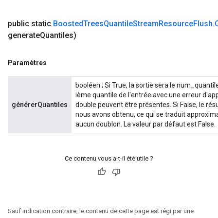
public static
Boosted
Trees
Quantile
Stream
Resource
Flush
.
generate
Quantiles)
Paramètres
booléen ; Si True, la sortie sera le num_quantil
ième quantile de l'entrée avec une erreur d'ap
générerQuantiles
double peuvent être présentes. Si False, le rés
nous avons obtenu, ce qui se traduit approxima
aucun doublon. La valeur par défaut est False.
Ce contenu vous a-t-il été utile ?
Sauf indication contraire, le contenu de cette page est régi par une