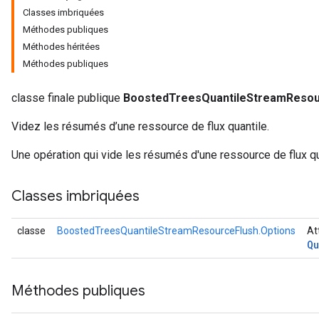
Classes imbriquées
Méthodes publiques
Méthodes héritées
eHandleOp
Méthodes publiques
classe finale publique
BoostedTreesQuantileStreamResou
ureSplit
Videz les résumés d’une ressource de flux quantile.
Une opération qui vide les résumés d'une ressource de flux qu
Classes imbriquées
classe
BoostedTreesQuantileStreamResourceFlush.Options
At
Qu
Méthodes publiques