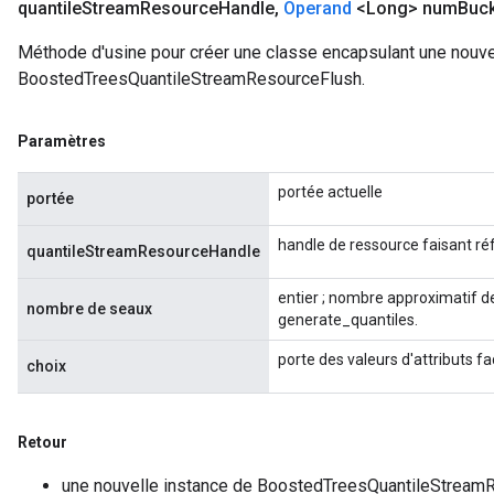
quantile
Stream
Resource
Handle
,
Operand
<Long> num
Buc
Méthode d'usine pour créer une classe encapsulant une nouve
BoostedTreesQuantileStreamResourceFlush.
Paramètres
portée actuelle
portée
handle de ressource faisant r
quantileStreamResourceHandle
entier ; nombre approximatif d
nombre de seaux
generate_quantiles.
porte des valeurs d'attributs fa
choix
Retour
une nouvelle instance de BoostedTreesQuantileStream