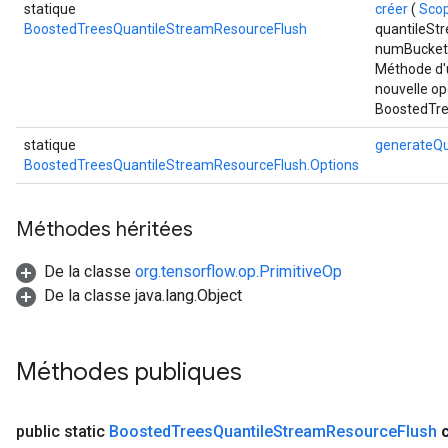
statique
créer
(
Sco
BoostedTreesQuantileStreamResourceFlush
quantileSt
numBucket
Méthode d'u
nouvelle op
BoostedTre
statique
generateQu
BoostedTreesQuantileStreamResourceFlush.Options
Méthodes héritées
De la classe
org.tensorflow.op.PrimitiveOp
De la classe java.lang.Object
Méthodes publiques
public static
Boosted
Trees
Quantile
Stream
Resource
Flush