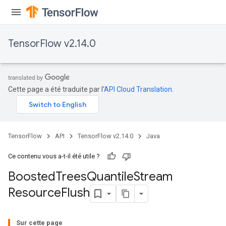
source
TensorFlow v2.14.0
leOp
Cette page a été traduite par l'
API Cloud Translation
.
TensorFlow
API
TensorFlow v2.14.0
Java
Ce contenu vous a-t-il été utile ?
Boosted
Trees
Quantile
Stream
Resource
Flush
Flush
Sur cette page