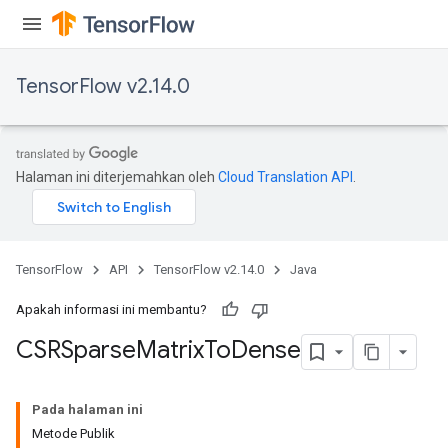
Flush
TensorFlow v2.14.0
eHandleOp
Halaman ini diterjemahkan oleh
Cloud Translation API
.
ureSplit
TensorFlow
API
TensorFlow v2.14.0
Java
Apakah informasi ini membantu?
CSRSparse
Matrix
To
Dense
Pada halaman ini
Metode Publik