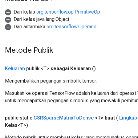
Dari kelas
org.tensorflow.op.PrimitiveOp
Dari kelas java.lang.Object
Dari antarmuka
org.tensorflow.Operand
Metode Publik
Keluaran
publik <T>
sebagai Keluaran
()
Mengembalikan pegangan simbolik tensor.
Masukan ke operasi TensorFlow adalah keluaran dari operasi 
untuk mendapatkan pegangan simbolis yang mewakili perhitun
public static
CSRSparse
Matrix
To
Dense
<T>
buat
(
Lingkup
Kelas<T>)
Metode pabrik untuk membuat kelas yang membungkus opera