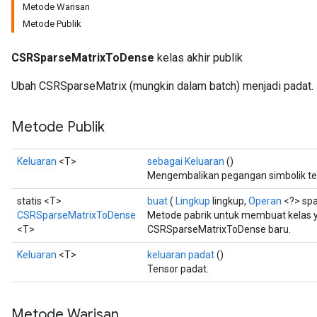
Metode Warisan
Metode Publik
CSRSparseMatrixToDense
kelas akhir publik
Ubah CSRSparseMatrix (mungkin dalam batch) menjadi padat.
Metode Publik
Keluaran
<T>
sebagai Keluaran
()
Mengembalikan pegangan simbolik te
statis <T>
buat
(
Lingkup
lingkup,
Operan
<?> spa
CSRSparseMatrixToDense
Metode pabrik untuk membuat kelas
<T>
CSRSparseMatrixToDense baru.
Keluaran
<T>
keluaran padat
()
Tensor padat.
Metode Warisan