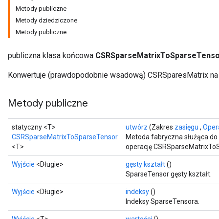
Metody publiczne
Metody dziedziczone
Metody publiczne
publiczna klasa końcowa
CSRSparseMatrixToSparseTenso
Konwertuje (prawdopodobnie wsadową) CSRSparesMatrix na 
Metody publiczne
statyczny <T>
utwórz
(Zakres
zasięgu
,
Oper
CSRSparseMatrixToSparseTensor
Metoda fabryczna służąca do
<T>
operację CSRSparseMatrixTo
Wyjście
<Długie>
gęsty kształt
()
SparseTensor gęsty kształt.
Wyjście
<Długie>
indeksy
()
Indeksy SparseTensora.