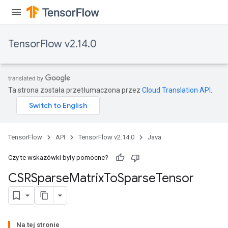
Flush
TensorFlow v2.14.0
eHandleOp
Ta strona została przetłumaczona przez
Cloud Translation API
.
ureSplit
TensorFlow
API
TensorFlow v2.14.0
Java
Czy te wskazówki były pomocne?
CSRSparse
Matrix
To
Sparse
Tensor
Na tej stronie