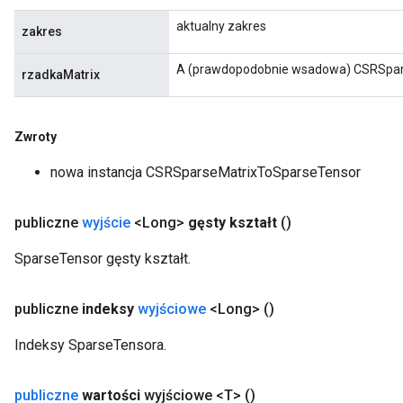
aktualny zakres
zakres
A (prawdopodobnie wsadowa) CSRSpar
rzadkaMatrix
Zwroty
nowa instancja CSRSparseMatrixToSparseTensor
publiczne
wyjście
<Long>
gęsty kształt
()
SparseTensor gęsty kształt.
publiczne
indeksy
wyjściowe
<Long>
()
Indeksy SparseTensora.
publiczne
wartości
wyjściowe <T>
()