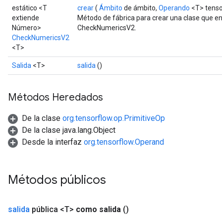
estático <T
crear
(
Ámbito
de ámbito,
Operando
<T> tenso
extiende
Método de fábrica para crear una clase que e
Número>
CheckNumericsV2.
CheckNumericsV2
<T>
Salida
<T>
salida
()
Métodos Heredados
De la clase
org.tensorflow.op.PrimitiveOp
De la clase java.lang.Object
Desde la interfaz
org.tensorflow.Operand
Métodos públicos
salida
pública <T>
como salida
()