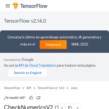
TensorFlow v2.14.0
ureSplit
Conozca lo último en aprendizaje automático, IA generativa y
más en el
WiML 2023.
Simposio
Se usó la
API de Cloud Translation
para traducir esta página.
TensorFlow
API
TensorFlow v2.14.0
Java
¿Te resultó útil?
Check
Numerics
V2