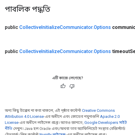
পাবলিক পদ্ধতি
public
Collective
Initialize
Communicator
.
Options
communic
public
Collective
Initialize
Communicator
.
Options
timeout
S
এটি কাজে লেগেছে?
অন্য কিছু উল্লেখ না করা থাকলে, এই পৃষ্ঠার কন্টেন্ট
Creative Commons
Attribution 4.0 License
-এর অধীনে এবং কোডের নমুনাগুলি
Apache 2.0
License
-এর অধীনে লাইসেন্স প্রাপ্ত। আরও জানতে,
Google Developers সাইট
নীতি
দেখুন। Java হল Oracle এবং/অথবা তার অ্যাফিলিয়েট সংস্থার রেজিস্টার্ড
ট্রেডমার্ক। কিছু কন্টেন্ট
NumPy লাইসেন্স
-এর অধীনে লাইসেন্স প্রাপ্ত।