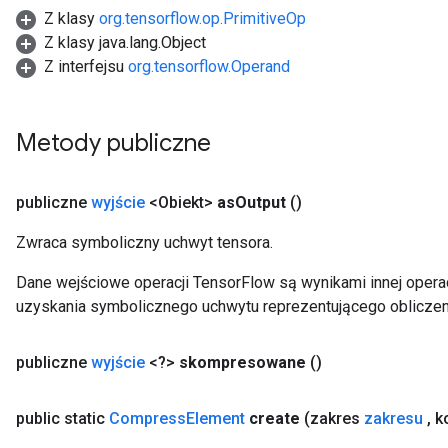
Z klasy
org.tensorflow.op.PrimitiveOp
Z klasy java.lang.Object
Z interfejsu
org.tensorflow.Operand
Metody publiczne
publiczne
wyjście
<Obiekt>
as
Output
()
Zwraca symboliczny uchwyt tensora.
Dane wejściowe operacji TensorFlow są wynikami innej operac
uzyskania symbolicznego uchwytu reprezentującego obliczen
publiczne
wyjście
<?>
skompresowane
()
public static
Compress
Element
create
(zakres
zakresu
,
ko