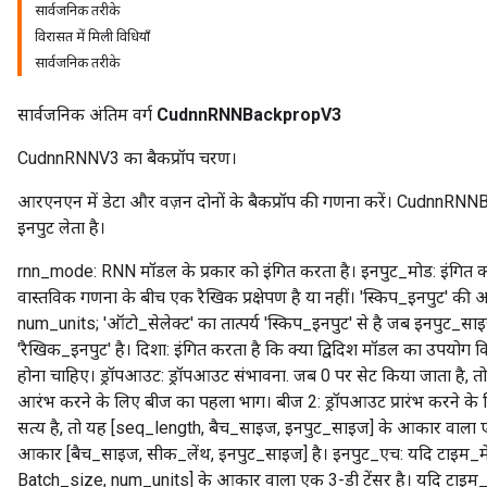
सार्वजनिक तरीके
विरासत में मिली विधियाँ
सार्वजनिक तरीके
सार्वजनिक अंतिम वर्ग
CudnnRNNBackpropV3
CudnnRNNV3 का बैकप्रॉप चरण।
आरएनएन में डेटा और वज़न दोनों के बैकप्रॉप की गणना करें। CudnnRNNBa
इनपुट लेता है।
rnn_mode: RNN मॉडल के प्रकार को इंगित करता है। इनपुट_मोड: इंगित 
वास्तविक गणना के बीच एक रैखिक प्रक्षेपण है या नहीं। 'स्किप_इनपुट' क
num_units; 'ऑटो_सेलेक्ट' का तात्पर्य 'स्किप_इनपुट' से है जब इनपुट_सा
'रैखिक_इनपुट' है। दिशा: इंगित करता है कि क्या द्विदिश मॉडल का उपयोग क
होना चाहिए। ड्रॉपआउट: ड्रॉपआउट संभावना. जब 0 पर सेट किया जाता है, तो
आरंभ करने के लिए बीज का पहला भाग। बीज 2: ड्रॉपआउट प्रारंभ करने के
सत्य है, तो यह [seq_length, बैच_साइज, इनपुट_साइज] के आकार वाला एक
आकार [बैच_साइज, सीक_लेंथ, इनपुट_साइज] है। इनपुट_एच: यदि टाइम_मेज
Batch_size, num_units] के आकार वाला एक 3-डी टेंसर है। यदि टाइम_