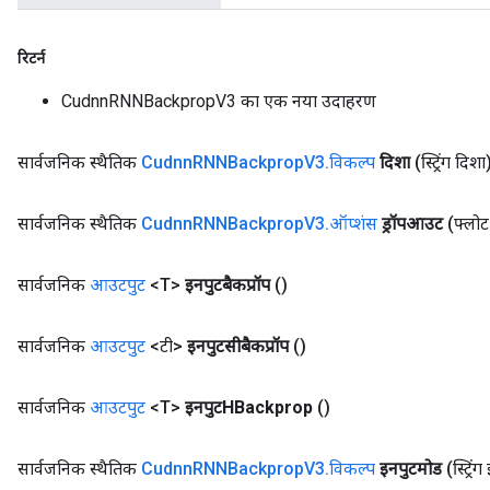
रिटर्न
CudnnRNNBackpropV3 का एक नया उदाहरण
सार्वजनिक स्थैतिक
Cudnn
RNNBackprop
V3
.
विकल्प
दिशा
(स्ट्रिंग दिशा
सार्वजनिक स्थैतिक
Cudnn
RNNBackprop
V3
.
ऑप्शंस
ड्रॉपआउट
(फ्लोट
सार्वजनिक
आउटपुट
<T>
इनपुटबैकप्रॉप
()
सार्वजनिक
आउटपुट
<टी>
इनपुटसीबैकप्रॉप
()
सार्वजनिक
आउटपुट
<T>
इनपुटHBackprop
()
सार्वजनिक स्थैतिक
Cudnn
RNNBackprop
V3
.
विकल्प
इनपुटमोड
(स्ट्रि