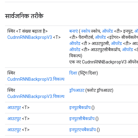
सार्वजनिक तरीके
स्थिर <T संख्या बढ़ाता है>
बनाएं
(
स्कोप
स्कोप,
ऑपरेंड
<टी> इनपुट,
ऑप
CudnnRNNBackpropV3
<T>
<टी> पैरामीटर्स,
ऑपरेंड
<इंटेगर> सीक्वेंसलें
ऑपरेंड
<टी > आउटपुटसी,
ऑपरेंड
<टी> आउट
ryTensorBatch
ऑपरेंड
<टी> आउटपुटसीबैकप्रॉप,
ऑपरेंड
<ट
dTensorBatch
विकल्प)
एक नए CudnnRNNBackpropV3 ऑपरेशन को
स्थिर
दिशा
(स्ट्रिंग दिशा)
CudnnRNNBackpropV3.विकल्प
स्थिर
ड्रॉपआउट
(फ्लोट ड्रॉपआउट)
CudnnRNNBackpropV3.विकल्प
आउटपुट
<T>
इनपुटबैकप्रॉप
()
आउटपुट
<T>
इनपुटसीबैकप्रॉप
()
rBatch
आउटपुट
<T>
इनपुटएचबैकप्रॉप
()