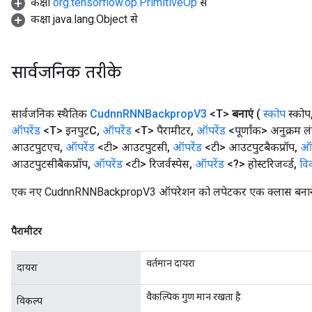
कक्षा
org.tensorflow.op.PrimitiveOp
से
कक्षा java.lang.Object से
सार्वजनिक तरीके
सार्वजनिक स्थैतिक
Cudnn
RNNBackprop
V3
<T>
बनाएं
(
स्कोप
स्कोप
ऑपरेंड
<T> इनपुटC
,
ऑपरेंड
<T> पैरामीटर
,
ऑपरेंड
<पूर्णांक> अनुक्रम ल
आउटपुटएच
,
ऑपरेंड
<टी> आउटपुटसी
,
ऑपरेंड
<टी> आउटपुटबैकप्रॉप
,
ऑप
आउटपुटसीबैकप्रॉप
,
ऑपरेंड
<टी> रिजर्वस्पेस
,
ऑपरेंड
<?> होस्टरिजर्व्ड
,
वि
एक नए CudnnRNNBackpropV3 ऑपरेशन को लपेटकर एक क्लास बनाने की
पैरामीटर
वर्तमान दायरा
दायरा
वैकल्पिक गुण मान रखता है
विकल्प