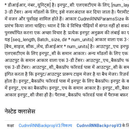
* डीआईआर, नंबर_यूनिट्स] है। इनपुट_सी: एलएसटीएम के लिए, [num_la
3-डी टेंसर। अन्य मॉडलों के लिए, इसे नजरअंदाज कर दिया जाता है। पैरामी
में वजन और पूर्वाग्रह शामिल होते हैं। आकार CudnnRNNParamsSize के
प्रारंभ किया जाना चाहिए। ध्यान दें कि वे विभिन्न पीढ़ियों में संगत नहीं ह
पुनर्स्थापित करना एक अच्छा विचार है: प्रत्येक इनपुट अनुक्रम की लंबाई क
यह [seq_length, Batch_size, dir * num_units] आकार वाला एक 3-डी
[बैच_साइज, सीक_लेंथ, डीआईआर * num_units] है। आउटपुट_एच: इनप
एलएसटीएम के लिए इनपुट_सी के समान आकार। अन्य मॉडलों के लिए एक खाल
आउटपुट के समान आकार वाला एक 3-डी टेंसर। आउटपुट_एच_बैकप्रॉप: फ
एक 3-डी टेंसर। आउटपुट_सी_बैकप्रॉप: फॉरवर्ड पास में आउटपुट_सी के 
इंगित करता है कि इनपुट/आउटपुट प्रारूप टाइम मेजर है या बैच मेजर। रिज़र्व_स्
होता है। इनपुट_बैकप्रॉप: फॉरवर्ड पास में इनपुट के लिए बैकप्रॉप। इनपुट 
में इनपुट_एच का बैकप्रॉप। इनपुट_एच के समान आकार है। इनपुट_सी_बैकप्र
आकार इनपुट_सी जैसा ही है। पैराम्स_बैकप्रॉप: फॉरवर्ड पास में पैराम्स बफ़
नेस्टेड क्लासेस
Cudnn
RNNBackprop
V3
कक्षा
CudnnRNNBackpropV3.विकल्प
के ल