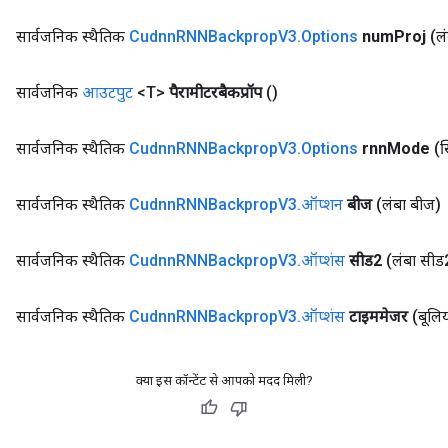
सार्वजनिक स्थैतिक
Cudnn
RNNBackprop
V3
.
Options
num
Proj
(ल
सार्वजनिक
आउटपुट
<T>
पैरामीटरबैकप्रॉप
()
सार्वजनिक स्थैतिक
Cudnn
RNNBackprop
V3
.
Options
rnn
Mode
(स
सार्वजनिक स्थैतिक
Cudnn
RNNBackprop
V3
.
ऑप्शन
बीज
(लंबा बीज)
सार्वजनिक स्थैतिक
Cudnn
RNNBackprop
V3
.
ऑप्शंस
सीड2
(लंबा सीड
सार्वजनिक स्थैतिक
Cudnn
RNNBackprop
V3
.
ऑप्शंस
टाइममेजर
(बूलि
क्या इस कॉन्टेंट से आपको मदद मिली?