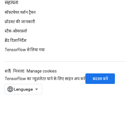
सहायता
सॉफ़्टवेयर वर्शन ट्रैकर
प्रॉडक्ट की जानकारी
स्टैक ओवरफ़्लो
ब्रैंड दिशानिर्देश
rs
TensorFlow से लिया गया
mParameters
rs
Parameters
शर्तें
निजता
Manage cookies
सदस्य बनें
TensorFlow का न्यूज़लेटर पाने के लिए साइन अप करें
rParameters
Parameters
ters
arameters
meters
rs
tDescentParameters