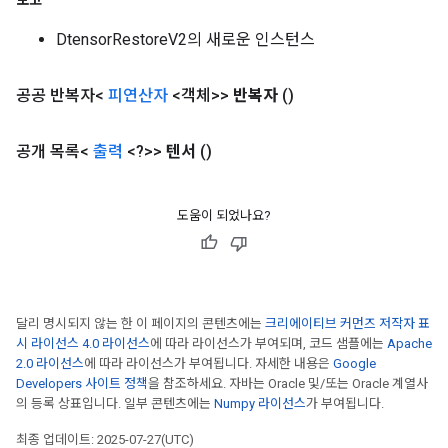
보고
DtensorRestoreV2의 새로운 인스턴스
ryTensorBatch
dTensorBatch
공공 반복자<
피연산자
<객체>>
반복자
()
공개 목록<
출력
<?>>
텐서
()
도움이 되었나요?
rBatch
달리 명시되지 않는 한 이 페이지의 콘텐츠에는
크리에이티브 커먼즈 저작자 표
시 라이선스 4.0 라이선스
에 따라 라이선스가 부여되며, 코드 샘플에는
Apache
2.0 라이선스
에 따라 라이선스가 부여됩니다. 자세한 내용은
Google
Batch
Developers 사이트 정책
을 참조하세요. 자바는 Oracle 및/또는 Oracle 계열사
의 등록 상표입니다. 일부 콘텐츠에는
Numpy 라이선스
가 부여됩니다.
atch
최종 업데이트: 2025-07-27(UTC)