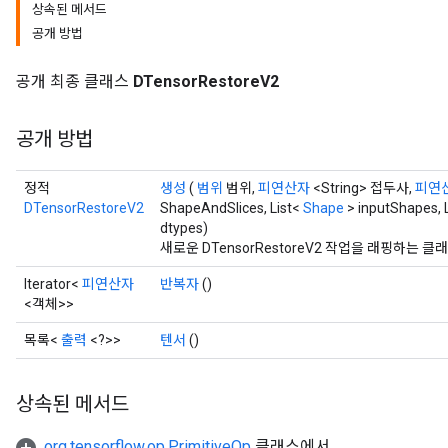
상속된 메서드
공개 방법
공개 최종 클래스
DTensorRestoreV2
공개 방법
정적
생성
(
범위
범위,
피연산자
<String> 접두사,
피연
DTensorRestoreV2
ShapeAndSlices, List<
Shape
> inputShapes, L
dtypes)
새로운 DTensorRestoreV2 작업을 래핑하는
Iterator<
피연산자
반복자
()
<객체>>
목록<
출력
<?>>
텐서
()
상속된 메서드
org.tensorflow.op.PrimitiveOp
클래스에서