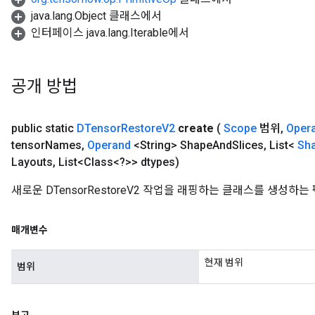
java.lang.Object 클래스에서
인터페이스 java.lang.Iterable에서
공개 방법
public static
DTensor
Restore
V2
create
(
Scope
범위
,
Oper
tensor
Names
,
Operand
<String> Shape
And
Slices
,
List<
Sh
Layouts
,
List<Class<?>> dtypes)
새로운 DTensorRestoreV2 작업을 래핑하는 클래스를 생성하
매개변수
현재 범위
범위