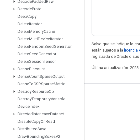
Decode
Padded
Raw
Decode
Proto
Deep
Copy
Delete
Iterator
Delete
Memory
Cache
Delete
Multi
Device
Iterator
Salvo que se indique lo con
Delete
Random
Seed
Generator
están sujetos a la
licencia
Delete
Seed
Generator
registrada de Oracle o sus 
Delete
Session
Tensor
Última actualización: 2023
Dense
Bincount
Dense
Count
Sparse
Output
Dense
To
CSRSparse
Matrix
Destroy
Resource
Op
Mantente conectado
Destroy
Temporary
Variable
Blog
Device
Index
Directed
Interleave
Dataset
Foro
Disable
Copy
On
Read
GitHub
Distributed
Save
Twitter
Draw
Bounding
Boxes
V2