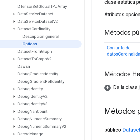
clase estática p
DTensor
Set
Global
TPUArray
Atributos opcio
Data
Service
Dataset
Data
Service
Dataset
V2
Dataset
Cardinality
Métodos púb
Descripción general
Options
Conjunto de
Dataset
From
Graph
datosCardinalid
Dataset
To
Graph
V2
Dawsn
Métodos He
Debug
Gradient
Identity
Debug
Gradient
Ref
Identity
De la clase 
Debug
Identity
Debug
Identity
V2
Debug
Identity
V3
Métodos 
Debug
Nan
Count
Debug
Numeric
Summary
Debug
Numeric
Summary
V2
público
Datase
Decode
Image