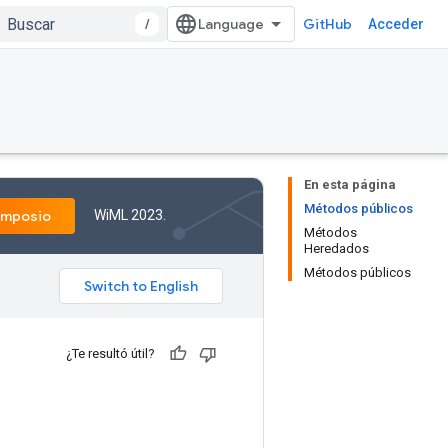
/
GitHub
Acceder
En esta página
Métodos públicos
WiML 2023.
imposio
Métodos
Heredados
Métodos públicos
¿Te resultó útil?