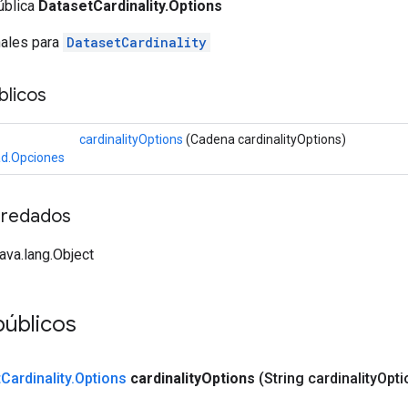
ública
DatasetCardinality.Options
nales para
DatasetCardinality
licos
cardinalityOptions
(Cadena cardinalityOptions)
ad.Opciones
redados
java.lang.Object
públicos
t
Cardinality
.
Options
cardinality
Options
(String cardinality
Opti