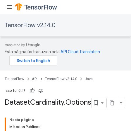
TensorFlow v2.14.0
Esta página foi traduzida pela
API Cloud Translation
.
TensorFlow
API
TensorFlow v2.14.0
Java
Isso foi útil?
Dataset
Cardinality
.
Options
Nesta página
Métodos Públicos