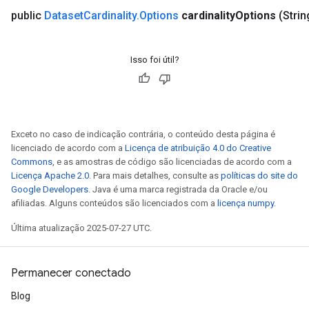
public
Dataset
Cardinality
.
Options
cardinality
Options
(Strin
Isso foi útil?
Exceto no caso de indicação contrária, o conteúdo desta página é
licenciado de acordo com a
Licença de atribuição 4.0 do Creative
Commons
, e as amostras de código são licenciadas de acordo com a
Licença Apache 2.0
. Para mais detalhes, consulte as
políticas do site do
Google Developers
. Java é uma marca registrada da Oracle e/ou
afiliadas. Alguns conteúdos são licenciados com a
licença numpy
.
Última atualização 2025-07-27 UTC.
ryTensorBatch
Permanecer conectado
dTensorBatch
Blog