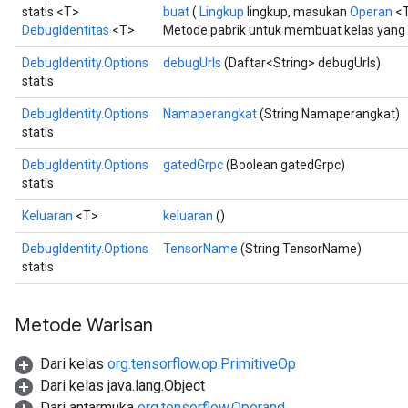
statis <T>
buat
(
Lingkup
lingkup, masukan
Operan
<T
DebugIdentitas
<T>
Metode pabrik untuk membuat kelas yang
DebugIdentity.Options
debugUrls
(Daftar<String> debugUrls)
statis
DebugIdentity.Options
Namaperangkat
(String Namaperangkat)
statis
DebugIdentity.Options
gatedGrpc
(Boolean gatedGrpc)
statis
Keluaran
<T>
keluaran
()
ryTensorBatch
DebugIdentity.Options
TensorName
(String TensorName)
statis
dTensorBatch
Metode Warisan
Dari kelas
org.tensorflow.op.PrimitiveOp
Dari kelas java.lang.Object
Dari antarmuka
org.tensorflow.Operand