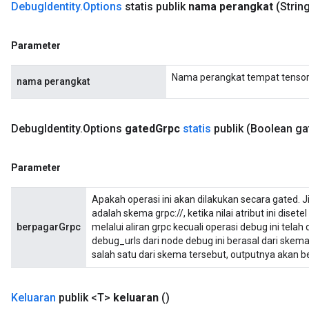
Debug
Identity
.
Options
statis publik
nama perangkat
(Strin
Parameter
Nama perangkat tempat tensor
nama perangkat
Debug
Identity
.
Options
gated
Grpc
statis
publik
(Boolean ga
Parameter
Apakah operasi ini akan dilakukan secara gated. J
adalah skema grpc://, ketika nilai atribut ini diset
berpagarGrpc
melalui aliran grpc kecuali operasi debug ini telah
debug_urls dari node debug ini berasal dari skema 
salah satu dari skema tersebut, outputnya akan 
Keluaran
publik <T>
keluaran
()