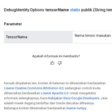
Debug
Identity
.
Options
tensor
Name
statis
publik
(String te
Parameter
Nama tensor masukan.
TensorNama
Apakah informasi ini membantu?
Kecuali dinyatakan lain, konten di halaman ini dilisensikan berdasarkan
Lisensi Creative Commons Attribution 4.0
, sedangkan contoh kode
dilisensikan berdasarkan
Lisensi Apache 2.0
. Untuk mengetahui
informasi selengkapnya, baca
Kebijakan Situs Google Developers
. Java
adalah merek dagang terdaftar dari Oracle dan/atau afiliasinya.
Beberapa konten dilisensikan berdasarkan
lisensi numpy
.