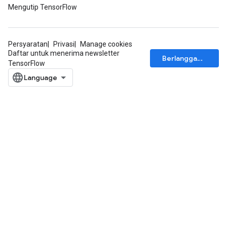
Mengutip TensorFlow
Persyaratan
Privasi
Manage cookies
Daftar untuk menerima newsletter
Berlangganan
TensorFlow
rs
mParameters
rs
Parameters
rParameters
Parameters
ters