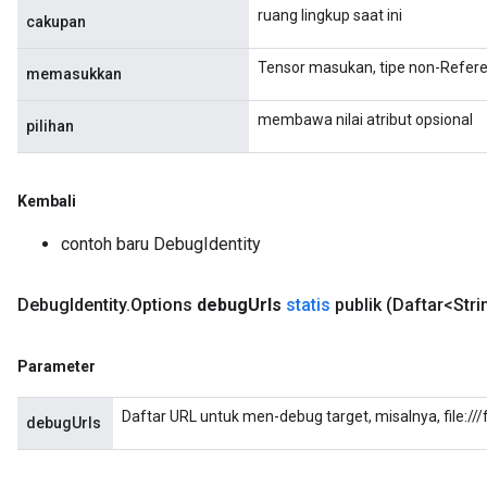
ruang lingkup saat ini
cakupan
Tensor masukan, tipe non-Refere
memasukkan
membawa nilai atribut opsional
pilihan
Kembali
contoh baru DebugIdentity
Debug
Identity
.
Options
debug
Urls
statis
publik
(Daftar<Str
Parameter
Daftar URL untuk men-debug target, misalnya, file://
debugUrls