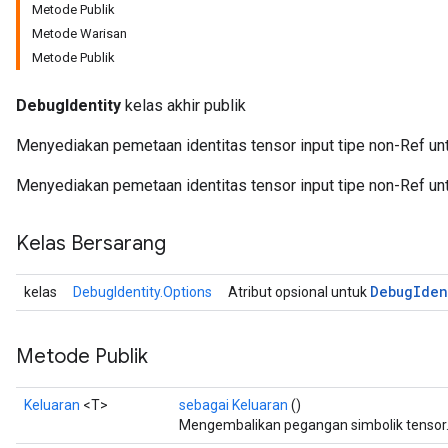
Metode Publik
Metode Warisan
Metode Publik
DebugIdentity
kelas akhir publik
Menyediakan pemetaan identitas tensor input tipe non-Ref un
Menyediakan pemetaan identitas tensor input tipe non-Ref un
Kelas Bersarang
Debug
Iden
kelas
DebugIdentity.Options
Atribut opsional untuk
Metode Publik
Keluaran
<T>
sebagai Keluaran
()
Mengembalikan pegangan simbolik tensor