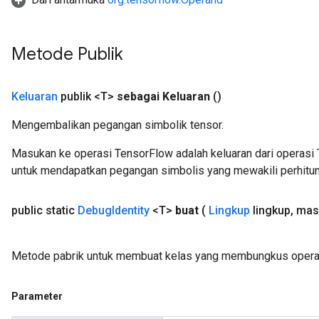
Metode Publik
rBatch
Keluaran
publik <T>
sebagai Keluaran
()
Batch
Mengembalikan pegangan simbolik tensor.
atch
Masukan ke operasi TensorFlow adalah keluaran dari operasi 
untuk mendapatkan pegangan simbolis yang mewakili perhitun
public static
Debug
Identity
<T>
buat
(
Lingkup
lingkup
,
mas
Metode pabrik untuk membuat kelas yang membungkus operas
Parameter