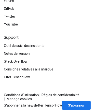
Forum
tDescentParameters
GitHub
Twitter
YouTube
Support
Outil de suivi des incidents
Notes de version
Stack Overflow
Consignes relatives à la marque
Citer TensorFlow
Conditions d'utilisation
Règles de confidentialité
Manage cookies
S’abonner
S'abonner à la newsletter TensorFlow