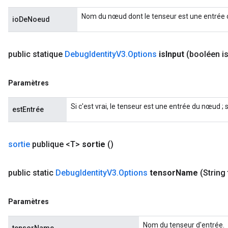
Nom du nœud dont le tenseur est une entrée o
ioDeNoeud
public statique
Debug
Identity
V3
.
Options
is
Input
(booléen i
Paramètres
Si c'est vrai, le tenseur est une entrée du nœud ; s
estEntrée
sortie
publique <T>
sortie
()
public static
Debug
Identity
V3
.
Options
tensor
Name
(String
Paramètres
Nom du tenseur d'entrée.