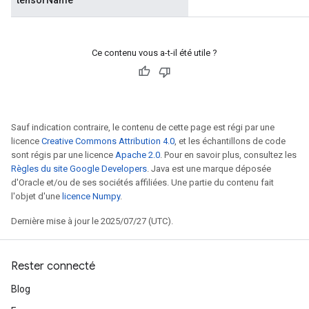
tensorName
Ce contenu vous a-t-il été utile ?
Sauf indication contraire, le contenu de cette page est régi par une
rs
licence
Creative Commons Attribution 4.0
, et les échantillons de code
mParameters
sont régis par une licence
Apache 2.0
. Pour en savoir plus, consultez les
rs
Règles du site Google Developers
. Java est une marque déposée
Parameters
d'Oracle et/ou de ses sociétés affiliées. Une partie du contenu fait
l'objet d'une
licence Numpy
.
rParameters
Dernière mise à jour le 2025/07/27 (UTC).
Parameters
ters
arameters
Rester connecté
meters
Blog
rs