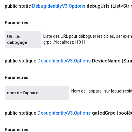
public static
Debug
Identity
V3
.
Options
debug
Urls
(List<Str
Paramètres
Liste des URL pour déboguer les cibles, par exe
URL de
grpc:://localhost:11011
débogage
public statique
Debug
Identity
V3
.
Options
Device
Name
(Str
Paramètres
Nom de l'appareil sur lequel résid
nom de l'appareil
public statique
Debug
Identity
V3
.
Options
gated
Grpc
(boolé
Paramètres