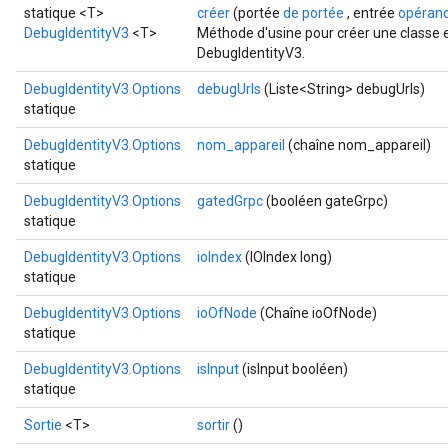
statique <T>
créer
(portée
de portée
, entrée
opéran
DebugIdentityV3
<T>
Méthode d'usine pour créer une classe 
DebugIdentityV3.
DebugIdentityV3.Options
debugUrls
(Liste<String> debugUrls)
statique
DebugIdentityV3.Options
nom_appareil
(chaîne nom_appareil)
statique
ryTensorBatch
DebugIdentityV3.Options
gatedGrpc
(booléen gateGrpc)
dTensorBatch
statique
DebugIdentityV3.Options
ioIndex
(IOIndex long)
statique
DebugIdentityV3.Options
ioOfNode
(Chaîne ioOfNode)
statique
DebugIdentityV3.Options
isInput
(isInput booléen)
statique
Sortie
<T>
sortir
()