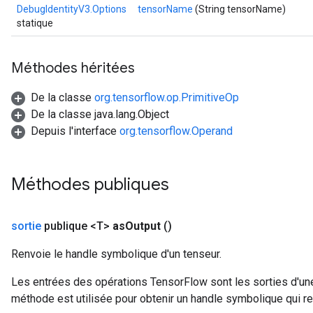
rBatch
DebugIdentityV3.Options
tensorName
(String tensorName)
statique
Batch
Méthodes héritées
atch
De la classe
org.tensorflow.op.PrimitiveOp
De la classe java.lang.Object
Depuis l'interface
org.tensorflow.Operand
Méthodes publiques
sortie
publique <T>
as
Output
()
Renvoie le handle symbolique d'un tenseur.
Les entrées des opérations TensorFlow sont les sorties d'une
méthode est utilisée pour obtenir un handle symbolique qui rep