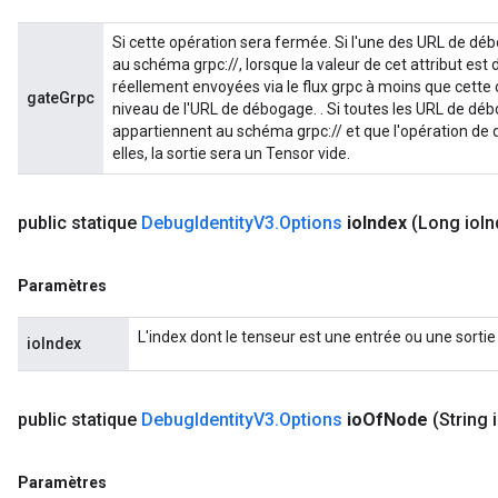
Si cette opération sera fermée. Si l'une des URL de 
au schéma grpc://, lorsque la valeur de cet attribut est
réellement envoyées via le flux grpc à moins que cette
gateGrpc
niveau de l'URL de débogage. . Si toutes les URL de 
appartiennent au schéma grpc:// et que l'opération de 
elles, la sortie sera un Tensor vide.
public statique
Debug
Identity
V3
.
Options
io
Index
(Long io
In
Paramètres
L'index dont le tenseur est une entrée ou une sorti
ioIndex
public statique
Debug
Identity
V3
.
Options
io
Of
Node
(String 
Paramètres