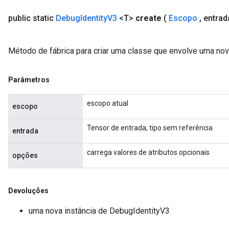
public static
Debug
Identity
V3
<T>
create
(
Escopo
,
entra
Método de fábrica para criar uma classe que envolve uma no
Parâmetros
escopo atual
escopo
Tensor de entrada, tipo sem referência
entrada
carrega valores de atributos opcionais
opções
Devoluções
uma nova instância de DebugIdentityV3