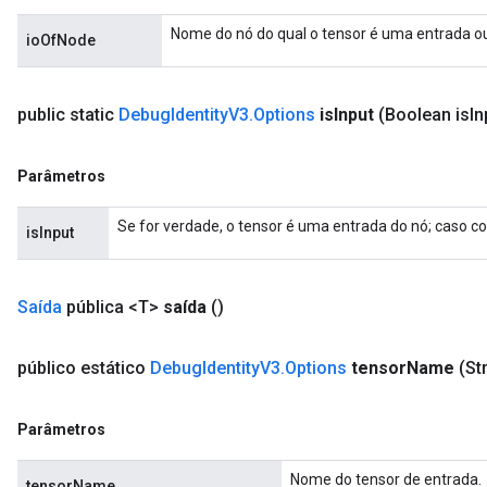
Nome do nó do qual o tensor é uma entrada ou
ioOfNode
public static
Debug
Identity
V3
.
Options
is
Input
(Boolean is
In
Parâmetros
Se for verdade, o tensor é uma entrada do nó; caso con
isInput
Saída
pública <T>
saída
()
público estático
Debug
Identity
V3
.
Options
tensor
Name
(St
Parâmetros
Nome do tensor de entrada.
tensorName