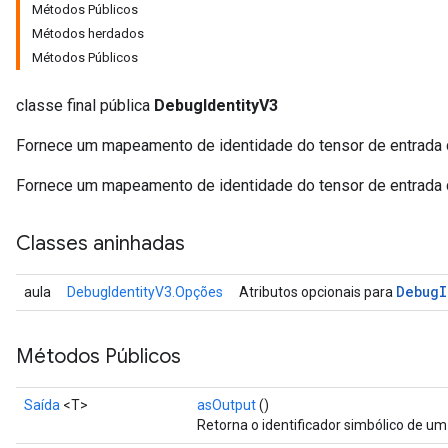
Métodos Públicos
Métodos herdados
Métodos Públicos
classe final pública
DebugIdentityV3
Fornece um mapeamento de identidade do tensor de entrada d
Fornece um mapeamento de identidade do tensor de entrada d
Classes aninhadas
Debug
I
aula
DebugIdentityV3.Opções
Atributos opcionais para
Métodos Públicos
Saída
<T>
asOutput
()
Retorna o identificador simbólico de um