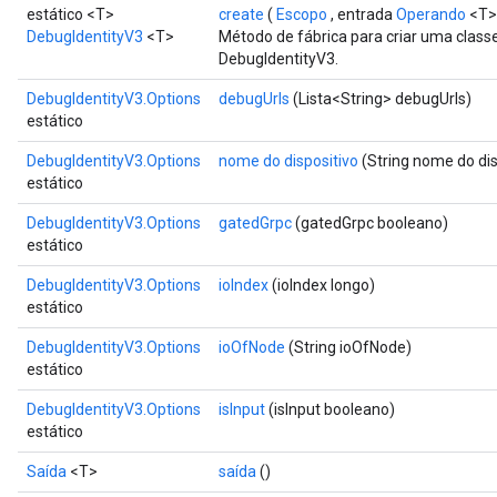
estático <T>
create
(
Escopo
, entrada
Operando
<T>
DebugIdentityV3
<T>
Método de fábrica para criar uma clas
DebugIdentityV3.
DebugIdentityV3.Options
debugUrls
(Lista<String> debugUrls)
estático
DebugIdentityV3.Options
nome do dispositivo
(String nome do dis
estático
DebugIdentityV3.Options
gatedGrpc
(gatedGrpc booleano)
estático
ryTensorBatch
dTensorBatch
DebugIdentityV3.Options
ioIndex
(ioIndex longo)
estático
DebugIdentityV3.Options
ioOfNode
(String ioOfNode)
estático
DebugIdentityV3.Options
isInput
(isInput booleano)
estático
Saída
<T>
saída
()