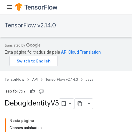
TensorFlow v2.14.0
Esta página foi traduzida pela
API Cloud Translation
.
TensorFlow
API
TensorFlow v2.14.0
Java
Isso foi útil?
Debug
Identity
V3
Nesta página
Classes aninhadas