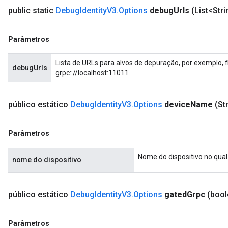
public static
Debug
Identity
V3
.
Options
debug
Urls
(List<Str
Parâmetros
Lista de URLs para alvos de depuração, por exemplo, 
debugUrls
grpc:://localhost:11011
público estático
Debug
Identity
V3
.
Options
device
Name
(St
Parâmetros
Nome do dispositivo no qual 
nome do dispositivo
público estático
Debug
Identity
V3
.
Options
gated
Grpc
(bool
Parâmetros