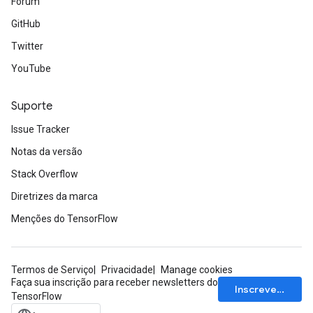
Fórum
rs
GitHub
tDescentParameters
Twitter
YouTube
Suporte
Issue Tracker
Notas da versão
Stack Overflow
Diretrizes da marca
Menções do TensorFlow
Termos de Serviço
Privacidade
Manage cookies
Faça sua inscrição para receber newsletters do
Inscrever-se
TensorFlow