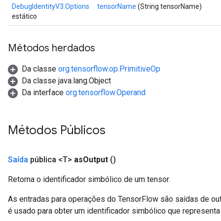
DebugIdentityV3.Options
tensorName
(String tensorName)
estático
rBatch
Métodos herdados
Batch
Da classe
org.tensorflow.op.PrimitiveOp
atch
Da classe java.lang.Object
Da interface
org.tensorflow.Operand
Métodos Públicos
Saída
pública <T>
as
Output
()
Retorna o identificador simbólico de um tensor.
As entradas para operações do TensorFlow são saídas de ou
é usado para obter um identificador simbólico que representa 