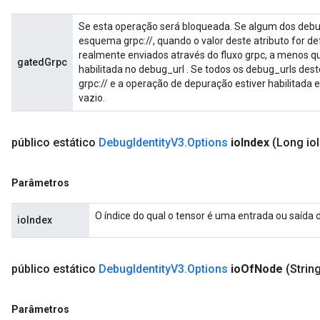
Se esta operação será bloqueada. Se algum dos debu
esquema grpc://, quando o valor deste atributo for d
realmente enviados através do fluxo grpc, a menos q
gatedGrpc
habilitada no debug_url . Se todos os debug_urls d
grpc:// e a operação de depuração estiver habilitada
vazio.
público estático
Debug
Identity
V3
.
Options
io
Index
(Long io
Parâmetros
O índice do qual o tensor é uma entrada ou saída 
ioIndex
público estático
Debug
Identity
V3
.
Options
io
Of
Node
(String
Parâmetros