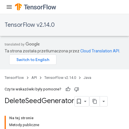
TensorFlow v2.14.0
Ta strona została przetłumaczona przez
Cloud Translation API
.
TensorFlow
API
TensorFlow v2.14.0
Java
Czy te wskazówki były pomocne?
Delete
Seed
Generator
Na tej stronie
Metody publiczne