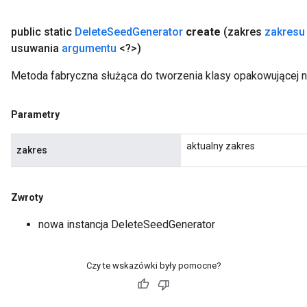
public static
Delete
Seed
Generator
create
(zakres
zakresu
usuwania
argumentu
<?>)
Metoda fabryczna służąca do tworzenia klasy opakowującej 
Parametry
rBatch
aktualny zakres
zakres
Batch
Zwroty
atch
nowa instancja DeleteSeedGenerator
Czy te wskazówki były pomocne?