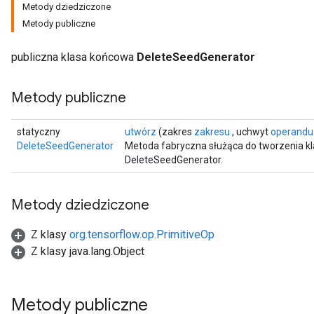
Metody dziedziczone
Metody publiczne
publiczna klasa końcowa
DeleteSeedGenerator
Metody publiczne
statyczny
utwórz
(zakres
zakresu
, uchwyt
operandu
DeleteSeedGenerator
Metoda fabryczna służąca do tworzenia k
DeleteSeedGenerator.
Metody dziedziczone
Z klasy
org.tensorflow.op.PrimitiveOp
Z klasy java.lang.Object
ryTensorBatch
dTensorBatch
Metody publiczne