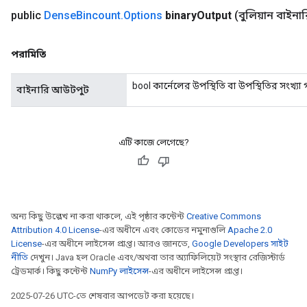
public
Dense
Bincount
.
Options
binary
Output
(বুলিয়ান বাইন
পরামিতি
bool কার্নেলের উপস্থিতি বা উপস্থিতির সংখ্য
rBatch
বাইনারি আউটপুট
Batch
এটি কাজে লেগেছে?
atch
অন্য কিছু উল্লেখ না করা থাকলে, এই পৃষ্ঠার কন্টেন্ট
Creative Commons
Attribution 4.0 License
-এর অধীনে এবং কোডের নমুনাগুলি
Apache 2.0
License
-এর অধীনে লাইসেন্স প্রাপ্ত। আরও জানতে,
Google Developers সাইট
নীতি
দেখুন। Java হল Oracle এবং/অথবা তার অ্যাফিলিয়েট সংস্থার রেজিস্টার্ড
ট্রেডমার্ক। কিছু কন্টেন্ট
NumPy লাইসেন্স
-এর অধীনে লাইসেন্স প্রাপ্ত।
2025-07-26 UTC-তে শেষবার আপডেট করা হয়েছে।