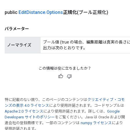
public
Edit
Distance
.
Options
正規化
(ブール正規化)
パラメーター
ブール値 (true の場合、編集距離は真実の長
ノーマライズ
出力は次のとおりです。
この情報は役に立ちましたか？
特に記載のない限り、このページのコンテンツは
クリエイティブ・コモ
ンズの表示 4.0 ライセンス
により使用許諾されます。コードサンプルは
Apache 2.0 ライセンス
により使用許諾されます。詳しくは、
Google
Developers サイトのポリシー
をご覧ください。Java は Oracle および関
連会社の登録商標です。一部のコンテンツは
numpy ライセンス
により
使用許諾されます。