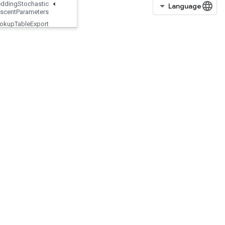
Load
TPUEmbedding
Stochastic
Gradient
Descent
Parameters
Lookup
Table
Export
Lookup
Table
Find
Lookup
Table
Import
Lookup
Table
Insert
Lookup
Table
Remove
Lookup
Table
Size
Loop
Cond
Lower
Bound
Lu
Make
Unique
Map
Clear
MapIncompleteSize
MapPeek
MapSize
MapStage
MapUnstage
MapUnstageNoKey