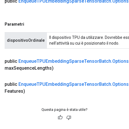
public
Enqueue
TPUEmbedding
Sparse
Tensor
Batch
.
Options
Parametri
Il dispositivo TPU da utilizzare. Dovrebbe es
dispositivoOrdinale
nell'attività su cui è posizionato il nodo.
public
Enqueue
TPUEmbedding
Sparse
Tensor
Batch
.
Options
max
Sequence
Lengths)
public
Enqueue
TPUEmbedding
Sparse
Tensor
Batch
.
Options
Features)
Questa pagina è stata utile?