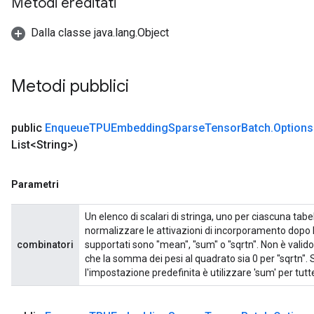
Metodi ereditati
Dalla classe java.lang.Object
Metodi pubblici
public
Enqueue
TPUEmbedding
Sparse
Tensor
Batch
.
Options
List<String>)
Parametri
Un elenco di scalari di stringa, uno per ciascuna ta
normalizzare le attivazioni di incorporamento dopo
combinatori
supportati sono "mean", "sum" o "sqrtn". Non è valid
che la somma dei pesi al quadrato sia 0 per "sqrtn".
l'impostazione predefinita è utilizzare 'sum' per tutte