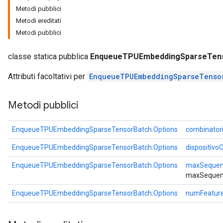
Metodi pubblici
Metodi ereditati
Metodi pubblici
classe statica pubblica
EnqueueTPUEmbeddingSparseTens
Attributi facoltativi per
EnqueueTPUEmbeddingSparseTenso
Metodi pubblici
EnqueueTPUEmbeddingSparseTensorBatch.Options
combinator
EnqueueTPUEmbeddingSparseTensorBatch.Options
dispositivo
EnqueueTPUEmbeddingSparseTensorBatch.Options
maxSequen
maxSequen
EnqueueTPUEmbeddingSparseTensorBatch.Options
numFeatur