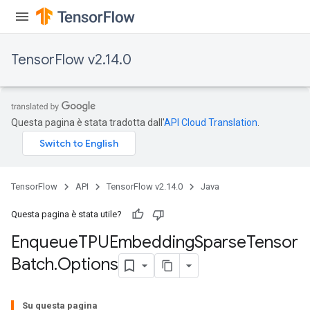
ryTensorBatch
dTensorBatch
TensorFlow v2.14.0
Questa pagina è stata tradotta dall'
API Cloud Translation
.
TensorFlow
API
TensorFlow v2.14.0
Java
rBatch
Questa pagina è stata utile?
Enqueue
TPUEmbedding
Sparse
Tensor
Batch
Batch
.
Options
atch
Su questa pagina