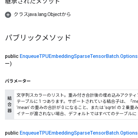
継承されたメソッド
クラスjava.lang.Objectから
パブリックメソッド
public
Enqueue
TPUEmbedding
Sparse
Tensor
Batch
.
Options
ー)
パラメーター
文字列スカラーのリスト。重み付き合計後の埋め込みアクティ
結
テーブルに 1 つあります。サポートされている結合子は、「mea
合
'mean' の重みの合計が 0 になること、または 'sqrtn' の 
器
イナーが渡されない場合、デフォルトではすべてのテーブルに「
public
Enqueue
TPUEmbedding
Sparse
Tensor
Batch
.
Options