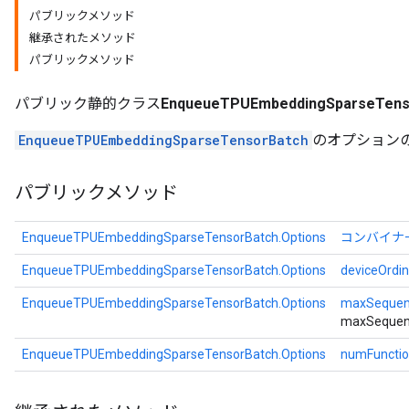
パブリックメソッド
継承されたメソッド
パブリックメソッド
パブリック静的クラス
EnqueueTPUEmbeddingSparseTenso
EnqueueTPUEmbeddingSparseTensorBatch
のオプション
パブリックメソッド
EnqueueTPUEmbeddingSparseTensorBatch.Options
コンバイナ
EnqueueTPUEmbeddingSparseTensorBatch.Options
deviceOrdin
EnqueueTPUEmbeddingSparseTensorBatch.Options
maxSequen
maxSequen
EnqueueTPUEmbeddingSparseTensorBatch.Options
numFunctio