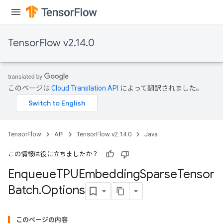
ryTensorBatch
dTensorBatch
TensorFlow v2.14.0
このページは
Cloud Translation API
によって翻訳されました。
TensorFlow
API
TensorFlow v2.14.0
Java
rBatch
この情報は役に立ちましたか？
Enqueue
TPUEmbedding
Sparse
Tensor
Batch
Batch
.
Options
atch
このページの内容