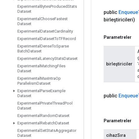
Experimental
Bytes
Produced
Stats
Dataset
public
Enqueue
Experimental
Choose
Fastest
birleştiricileri)
Dataset
Experimental
Dataset
Cardinality
Parametreler
Experimental
Dataset
To
TFRecord
Experimental
Dense
To
Sparse
Batch
Dataset
Experimental
Latency
Stats
Dataset
birleştiriciler
Experimental
Matching
Files
Dataset
Experimental
Max
Intra
Op
Parallelism
Dataset
Experimental
Parse
Example
public
Enqueue
Dataset
Experimental
Private
Thread
Pool
Dataset
Experimental
Random
Dataset
Parametreler
Experimental
Rebatch
Dataset
Experimental
Set
Stats
Aggregator
cihazSıra
Dataset