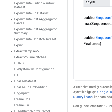
sayısı
Experimental
Sliding
Window
Dataset
Experimental
Sql
Dataset
public
Enqueue
Experimental
Stats
Aggregator
max
Sequence
L
Handle
Experimental
Stats
Aggregator
Summary
public
Enqueue
Experimental
Unbatch
Dataset
Features)
Expint
Extract
Glimpse
V2
Extract
Volume
Patches
FFTND
File
System
Set
Configuration
Fill
Finalize
Dataset
Aksi belirtilmediği sürece 
Finalize
TPUEmbedding
Ayrıntılı bilgi için
Google Dev
Fingerprint
NumPy lisansı
kapsamındad
Fresnel
Cos
Fresnel
Sin
Son güncelleme tarihi: 202
Fused
Batch
Norm
Grad
V3