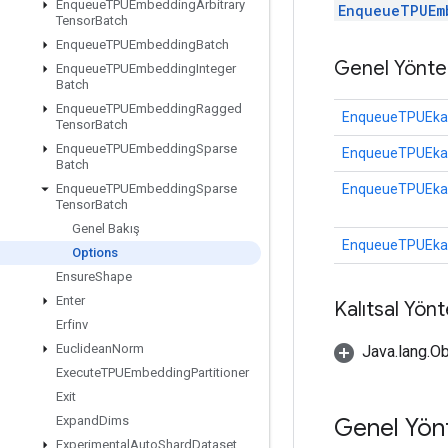
Enqueue
TPUEmbedding
Arbitrary
EnqueueTPUEm
Tensor
Batch
Enqueue
TPUEmbedding
Batch
Genel Yönte
Enqueue
TPUEmbedding
Integer
Batch
Enqueue
TPUEmbedding
Ragged
EnqueueTPUEkat
Tensor
Batch
Enqueue
TPUEmbedding
Sparse
EnqueueTPUEkat
Batch
EnqueueTPUEkat
Enqueue
TPUEmbedding
Sparse
Tensor
Batch
Genel Bakış
EnqueueTPUEkat
Options
Ensure
Shape
Enter
Kalıtsal Yön
Erfinv
Euclidean
Norm
Java.lang.Ob
Execute
TPUEmbedding
Partitioner
Exit
Genel Yön
Expand
Dims
Experimental
Auto
Shard
Dataset