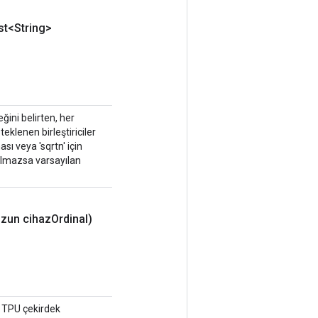
st<String>
ğini belirten, her
eklenen birleştiriciler
ası veya 'sqrtn' için
arılmazsa varsayılan
zun cihaz
Ordinal)
i TPU çekirdek