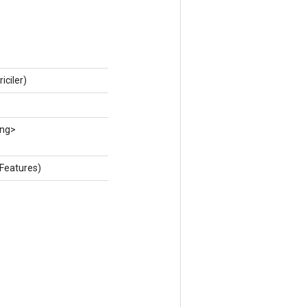
iciler)
ong>
Features)