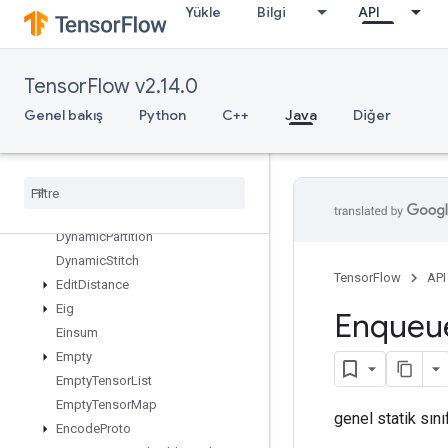
Yükle
Bilgi
API
DisableCopyOnRead
DistributedSave
DrawBoundingBoxesV2
TensorFlow v2.14.0
DummyIterationCounter
DummyMemoryCache
Genel bakış
Python
C++
Java
Diğer
DummySeedGenerator
Dynamic
Enqueue
TPUEmbedding
Arbitrary
Tensor
Batch
Dynamic
Enqueue
TPUEmbedding
Ragged
Tensor
Batch
Dynamic
Partition
Dynamic
Stitch
TensorFlow
API
Edit
Distance
Eig
Enqueu
Einsum
Empty
Empty
Tensor
List
Empty
Tensor
Map
genel statik sın
Encode
Proto