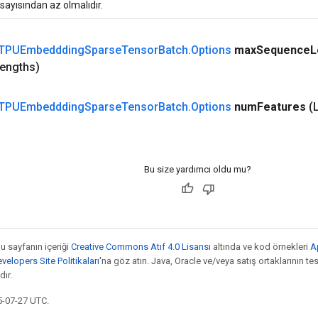
sayısından az olmalıdır.
TPUEmbeddding
Sparse
Tensor
Batch
.
Options
max
Sequence
L
engths)
TPUEmbeddding
Sparse
Tensor
Batch
.
Options
num
Features
(
Bu size yardımcı oldu mu?
bu sayfanın içeriği
Creative Commons Atıf 4.0 Lisansı
altında ve kod örnekleri
A
elopers Site Politikaları
'na göz atın. Java, Oracle ve/veya satış ortaklarının tesc
ır.
5-07-27 UTC.