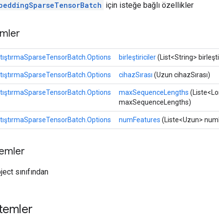
beddingSparseTensorBatch
için isteğe bağlı özellikler
mler
ıştırmaSparseTensorBatch.Options
birleştiriciler
(List<String> birleştir
ıştırmaSparseTensorBatch.Options
cihazSırası
(Uzun cihazSırası)
ıştırmaSparseTensorBatch.Options
maxSequenceLengths
(Liste<L
maxSequenceLengths)
ıştırmaSparseTensorBatch.Options
numFeatures
(Liste<Uzun> num
temler
ject sınıfından
temler