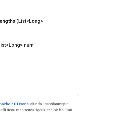
engths
(List<Long>
List<Long> num
pache 2.0 Lisansı
altında lisanslanmıştır.
illi ticari markasıdır. İçeriklerin bir bölümü