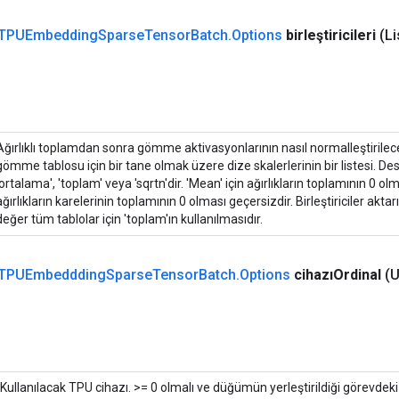
TPUEmbedding
Sparse
Tensor
Batch
.
Options
birleştiricileri
(Li
Ağırlıklı toplamdan sonra gömme aktivasyonlarının nasıl normalleştirilece
gömme tablosu için bir tane olmak üzere dize skalerlerinin bir listesi. Dest
'ortalama', 'toplam' veya 'sqrtn'dir. 'Mean' için ağırlıkların toplamının 0 olm
ağırlıkların karelerinin toplamının 0 olması geçersizdir. Birleştiriciler akt
değer tüm tablolar için 'toplam'ın kullanılmasıdır.
TPUEmbeddding
Sparse
Tensor
Batch
.
Options
cihazıOrdinal
(U
Kullanılacak TPU cihazı. >= 0 olmalı ve düğümün yerleştirildiği görevdek