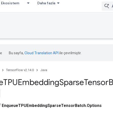
Ekosistem
Daha fazla
Bu sayfa,
Cloud Translation API
ile çevrilmiştir.
TensorFlow v2.14.0
Java
e
TPUEmbedding
Sparse
Tensor
B
ıf
EnqueueTPUEmbeddingSparseTensorBatch.Options