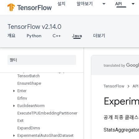
EmptyTensorList
설치
알아보기
API
EmptyTensorMap
EncodeProto
EnqueueTPUEmbeddingArbitraryTensorBatch
TensorFlow v2.14.0
EnqueueTPUEmbeddingBatch
개요
Python
C++
Java
더보기
EnqueueTPUEmbeddingIntegerBatch
Enqueue
TPUEmbedding
Ragged
Tensor
Batch
Enqueue
TPUEmbedding
Sparse
Batch
Enqueue
TPUEmbedding
Sparse
Tensor
Batch
Ensure
Shape
TensorFlow
API
Enter
Experim
Erfinv
Euclidean
Norm
Execute
TPUEmbedding
Partitioner
공개 최종 클래
Exit
Expand
Dims
StatsAggrega
Experimental
Auto
Shard
Dataset