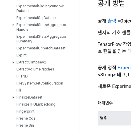
공개 방법
Experimental
Sliding
Window
Dataset
Experimental
Sql
Dataset
공개
출력
<Obje
Experimental
Stats
Aggregator
Handle
텐서의 기호 핸들
Experimental
Stats
Aggregator
Summary
TensorFlow
Experimental
Unbatch
Dataset
호 핸들을 얻는 
Expint
Extract
Glimpse
V2
공개 정적
Exper
Extract
Volume
Patches
<String> 태그
,
L
FFTND
File
System
Set
Configuration
새로운 Experim
Fill
Finalize
Dataset
매개변수
Finalize
TPUEmbedding
Fingerprint
범위
Fresnel
Cos
Fresnel
Sin