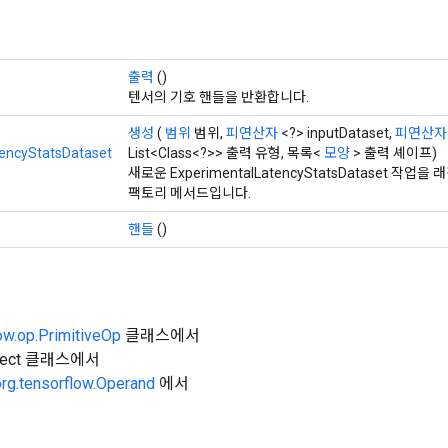
출력
()
텐서의 기호 핸들을 반환합니다.
생성
(
범위
범위,
피연산자
<?> inputDataset,
피연산자
encyStatsDataset
List<Class<?>> 출력 유형, 목록<
모양
> 출력 셰이프)
새로운 ExperimentalLatencyStatsDataset 작
팩토리 메서드입니다.
핸들
()
ow.op.PrimitiveOp
클래스에서
Object 클래스에서
org.tensorflow.Operand
에서