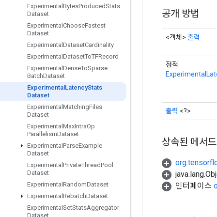
Experimental
Bytes
Produced
Stats
공개 방법
Dataset
Experimental
Choose
Fastest
Dataset
<객체>
출력
Experimental
Dataset
Cardinality
Experimental
Dataset
To
TFRecord
정적
Experimental
Dense
To
Sparse
ExperimentalLat
Batch
Dataset
Experimental
Latency
Stats
Dataset
Experimental
Matching
Files
출력
<?>
Dataset
Experimental
Max
Intra
Op
Parallelism
Dataset
상속된 메서드
Experimental
Parse
Example
Dataset
org.tensorfl
Experimental
Private
Thread
Pool
Dataset
java.lang.
Experimental
Random
Dataset
인터페이스
Experimental
Rebatch
Dataset
Experimental
Set
Stats
Aggregator
Dataset