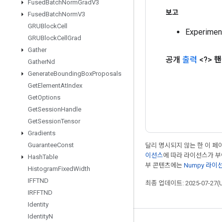
Fused
Batch
Norm
Grad
V3
보고
Fused
Batch
Norm
V3
GRUBlock
Cell
Experime
GRUBlock
Cell
Grad
Gather
공개
출력
<?>
핸
Gather
Nd
Generate
Bounding
Box
Proposals
Get
Element
At
Index
Get
Options
Get
Session
Handle
Get
Session
Tensor
Gradients
Guarantee
Const
달리 명시되지 않는 한 이 
이선스
에 따라 라이선스가 
Hash
Table
부 콘텐츠에는
Numpy 라이
Histogram
Fixed
Width
IFFTND
최종 업데이트: 2025-07-27(
IRFFTND
Identity
Identity
N