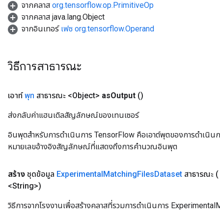
จากคลาส
org.tensorflow.op.PrimitiveOp
จากคลาส java.lang.Object
จากอินเทอร์
เฟซ org.tensorflow.Operand
วิธีการสาธารณะ
เอาท์
พุท
สาธารณะ <Object>
as
Output
()
ส่งกลับค่าแฮนเดิลสัญลักษณ์ของเทนเซอร์
อินพุตสำหรับการดำเนินการ TensorFlow คือเอาต์พุตของการดำเนินการ T
หมายเลขอ้างอิงสัญลักษณ์ที่แสดงถึงการคำนวณอินพุต
สร้าง
ชุดข้อมูล
Experimental
Matching
Files
Dataset
สาธารณะ
<String>)
วิธีการจากโรงงานเพื่อสร้างคลาสที่รวมการดำเนินการ Experimental