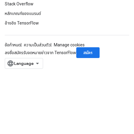
Stack Overflow
หลักเกณฑ์ของแบรนด์
อ้างอิง TensorFlow
rs
mParameters
rs
ข้อกำหนด
ความเป็นส่วนตัว
Manage cookies
Parameters
สมัคร
ลงชื่อสมัครรับจดหมายข่าวจาก TensorFlow
rParameters
Parameters
ters
arameters
meters
rs
tDescentParameters