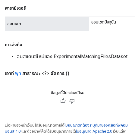
พารามิเตอร์
ขอบเขตปัจจุบัน
ขอบเขต
การส่งคืน
อินสแตนซ์ใหม่ของ ExperimentalMatchingFilesDataset
เอาท์
พุท
สาธารณะ <?>
จัดการ
()
ข้อมูลนี้มีประโยชน์ไหม
เนื้อหาของหน้าเว็บนี้ได้รับอนุญาตภายใต้
ใบอนุญาตที่ต้องระบุที่มาของครีเอทีฟคอม
มอนส์ 4.0
และตัวอย่างโค้ดได้รับอนุญาตภายใต้
ใบอนุญาต Apache 2.0
เว้นแต่จะ