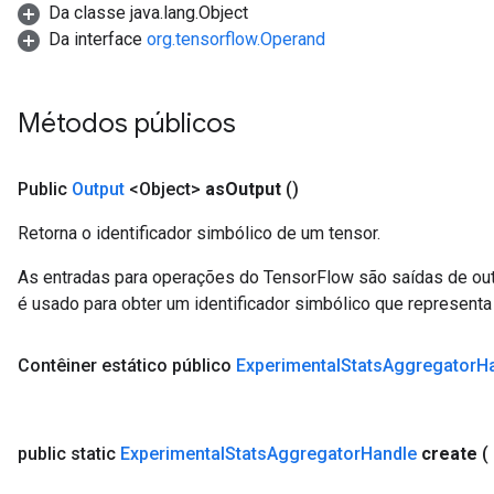
Da classe java.lang.Object
Da interface
org.tensorflow.Operand
Métodos públicos
Public
Output
<Object>
as
Output
()
Retorna o identificador simbólico de um tensor.
As entradas para operações do TensorFlow são saídas de ou
é usado para obter um identificador simbólico que representa 
Contêiner
estático público
Experimental
Stats
Aggregator
H
public static
Experimental
Stats
Aggregator
Handle
create
(