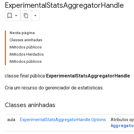
Experimental
Stats
Aggregator
Handle
Nesta página
Classes aninhadas
Métodos públicos
Métodos Herdados
Métodos públicos
classe final pública
ExperimentalStatsAggregatorHandle
Cria um recurso do gerenciador de estatísticas.
Classes aninhadas
aula
ExperimentalStatsAggregatorHandle.Options
Atributos o
Aggregato