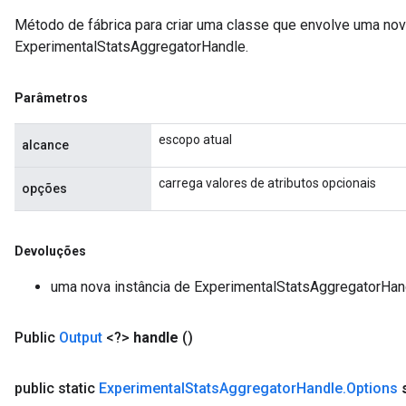
Método de fábrica para criar uma classe que envolve uma no
ExperimentalStatsAggregatorHandle.
Parâmetros
escopo atual
alcance
carrega valores de atributos opcionais
opções
rs
mParameters
rs
Devoluções
Parameters
uma nova instância de ExperimentalStatsAggregatorHan
rParameters
Parameters
Public
Output
<?>
handle
()
ters
arameters
public static
Experimental
Stats
Aggregator
Handle
.
Options
meters