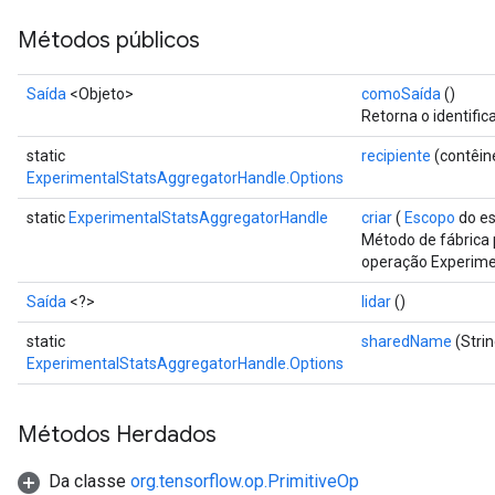
Métodos públicos
Saída
<Objeto>
comoSaída
()
Retorna o identific
static
recipiente
(contêine
ExperimentalStatsAggregatorHandle.Options
static
ExperimentalStatsAggregatorHandle
criar
(
Escopo
do e
Método de fábrica 
operação Experime
Saída
<?>
lidar
()
static
sharedName
(Stri
ExperimentalStatsAggregatorHandle.Options
Métodos Herdados
Da classe
org.tensorflow.op.PrimitiveOp